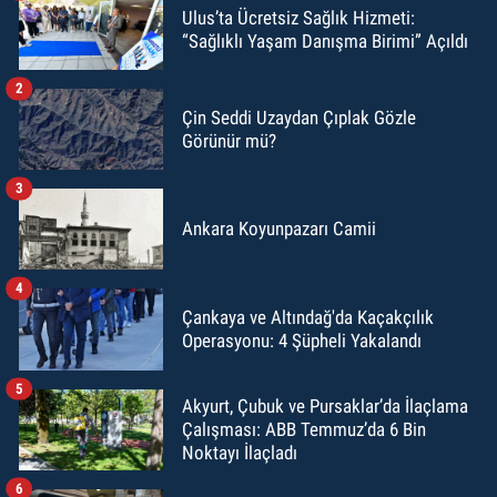
Ulus’ta Ücretsiz Sağlık Hizmeti:
“Sağlıklı Yaşam Danışma Birimi” Açıldı
2
Çin Seddi Uzaydan Çıplak Gözle
Görünür mü?
3
Ankara Koyunpazarı Camii
4
Çankaya ve Altındağ'da Kaçakçılık
Operasyonu: 4 Şüpheli Yakalandı
5
Akyurt, Çubuk ve Pursaklar’da İlaçlama
Çalışması: ABB Temmuz’da 6 Bin
Noktayı İlaçladı
6