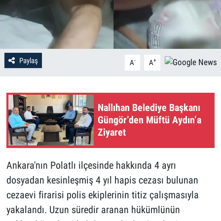
Paylaş
-
+
A
A
Nallıhan Belediye Başkanı
Güngör’den Müftü Aydın’a
Ziyaret
Ankara'nın Polatlı ilçesinde hakkında 4 ayrı
dosyadan kesinleşmiş 4 yıl hapis cezası bulunan
cezaevi firarisi polis ekiplerinin titiz çalışmasıyla
yakalandı. Uzun süredir aranan hükümlünün