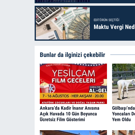
EDITÖRÜN SEÇTIĞI
Maktu Vergi Nedi
Bunlar da ilginizi çekebilir
Ankara’da Kadir İnanır Anısına
Gölbaşı’ndak
Açık Havada 10 Gün Boyunca
Yoncaları D
Ücretsiz Film Gösterimi
Yem Oldu