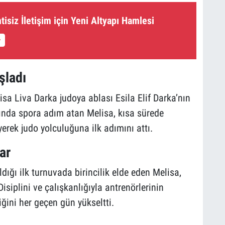
tisiz İletişim için Yeni Altyapı Hamlesi
şladı
sa Liva Darka judoya ablası Esila Elif Darka’nın
şında spora adım atan Melisa, kısa sürede
erek judo yolculuğuna ilk adımını attı.
ar
ldığı ilk turnuvada birincilik elde eden Melisa,
Disiplini ve çalışkanlığıyla antrenörlerinin
ğini her geçen gün yükseltti.