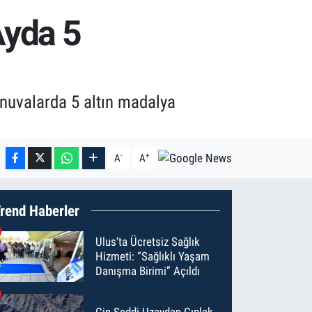
Ayda 5
rnuvalarda 5 altın madalya
-
+
A
A
rend Haberler
Ulus’ta Ücretsiz Sağlık
Hizmeti: “Sağlıklı Yaşam
Danışma Birimi” Açıldı
Çin Seddi Uzaydan Çıplak