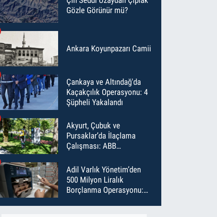
Gözle Görünür mü?
Ankara Koyunpazarı Camii
Çankaya ve Altındağ'da
Kaçakçılık Operasyonu: 4
Şüpheli Yakalandı
Akyurt, Çubuk ve
Pursaklar’da İlaçlama
Çalışması: ABB
Temmuz’da 6 Bin Noktayı
İlaçladı
Adil Varlık Yönetim’den
500 Milyon Liralık
Borçlanma Operasyonu:
Maliyet Düştü, Vade Uzadı