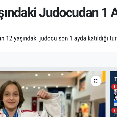
şındaki Judocudan 1 
n 12 yaşındaki judocu son 1 ayda katıldığı tu
T
1
2