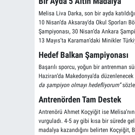
Bir Ayda 5 Altın Madalya
Melisa Liva Darka, son bir ayda katıldı
10 Nisan’da Aksaray’da Okul Sporları Bö
Şampiyonası, 30 Nisan’da Ankara Şampiy
13 Mayıs’ta Karaman’daki Minikler Türk
Hedef Balkan Şampiyonası
Başarılı sporcu, yoğun bir antrenman sür
Haziran’da Makedonya’da düzenlenecek 
da şampiyon olmayı hedefliyorum”
sözler
Antrenörden Tam Destek
Antrenörü Ahmet Koçyiğit ise Melisa’nın 
vurguladı. 4-5 ay gibi kısa bir sürede gel
madalya kazandığını belirten Koçyiğit, 