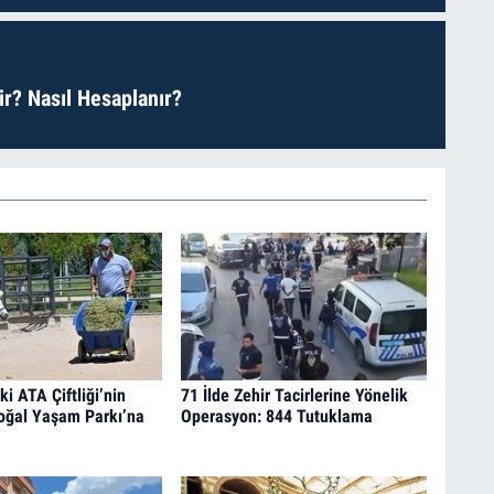
r? Nasıl Hesaplanır?
i ATA Çiftliği’nin
71 İlde Zehir Tacirlerine Yönelik
oğal Yaşam Parkı’na
Operasyon: 844 Tutuklama