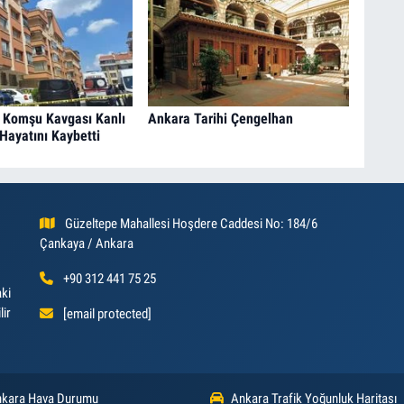
 Komşu Kavgası Kanlı
Ankara Tarihi Çengelhan
i Hayatını Kaybetti
Güzeltepe Mahallesi Hoşdere Caddesi No: 184/6
Çankaya / Ankara
+90 312 441 75 25
aki
lir
[email protected]
kara Hava Durumu
Ankara Trafik Yoğunluk Haritası