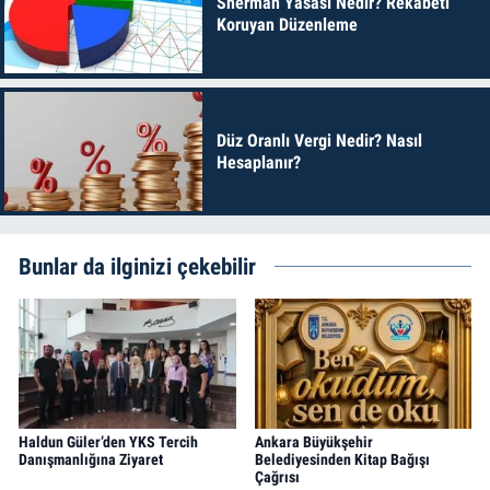
Sherman Yasası Nedir? Rekabeti
Koruyan Düzenleme
Düz Oranlı Vergi Nedir? Nasıl
Hesaplanır?
Bunlar da ilginizi çekebilir
Haldun Güler’den YKS Tercih
Ankara Büyükşehir
Danışmanlığına Ziyaret
Belediyesinden Kitap Bağışı
Çağrısı