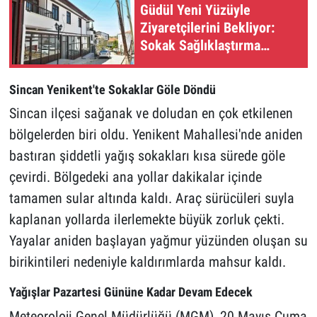
Güdül Yeni Yüzüyle
Ziyaretçilerini Bekliyor:
Sokak Sağlıklaştırma
Projesi Tamamlandı
Sincan Yenikent'te Sokaklar Göle Döndü
Sincan ilçesi sağanak ve doludan en çok etkilenen
bölgelerden biri oldu. Yenikent Mahallesi'nde aniden
bastıran şiddetli yağış sokakları kısa sürede göle
çevirdi. Bölgedeki ana yollar dakikalar içinde
tamamen sular altında kaldı. Araç sürücüleri suyla
kaplanan yollarda ilerlemekte büyük zorluk çekti.
Yayalar aniden başlayan yağmur yüzünden oluşan su
birikintileri nedeniyle kaldırımlarda mahsur kaldı.
Yağışlar Pazartesi Gününe Kadar Devam Edecek
Meteoroloji Genel Müdürlüğü (MGM), 20 Mayıs Cuma