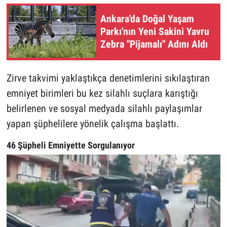
Ankara'da Doğal Yaşam
Parkı'nın Yeni Sakini Yavru
Zebra "Pijamalı" Adını Aldı
Zirve takvimi yaklaştıkça denetimlerini sıkılaştıran
emniyet birimleri bu kez silahlı suçlara karıştığı
belirlenen ve sosyal medyada silahlı paylaşımlar
yapan şüphelilere yönelik çalışma başlattı.
46 Şüpheli Emniyette Sorgulanıyor