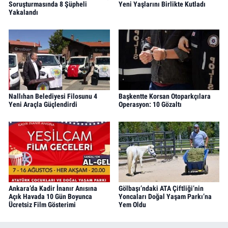
Soruşturmasında 8 Şüpheli
Yeni Yaşlarını Birlikte Kutladı
Yakalandı
Nallıhan Belediyesi Filosunu 4
Başkentte Korsan Otoparkçılara
Yeni Araçla Güçlendirdi
Operasyon: 10 Gözaltı
Ankara’da Kadir İnanır Anısına
Gölbaşı’ndaki ATA Çiftliği’nin
Açık Havada 10 Gün Boyunca
Yoncaları Doğal Yaşam Parkı’na
Ücretsiz Film Gösterimi
Yem Oldu