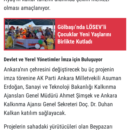
olması amaçlanıyor.
Gölbaşı’nda LÖSEV’li
Çocuklar Yeni Yaşlarını
Birlikte Kutladı
Devlet ve Yerel Yönetimler İmza için Buluşuyor
Ankara'nın çehresini değiştirecek bu üç projenin
imza törenine AK Parti Ankara Milletvekili Asuman
Erdoğan, Sanayi ve Teknoloji Bakanlığı Kalkınma
Ajansları Genel Müdürü Ahmet Şimşek ve Ankara
Kalkınma Ajansı Genel Sekreteri Doç. Dr. Duhan
Kalkan katılım sağlayacak.
Projelerin sahadaki yürütücüleri olan Beypazarı