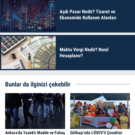
Açık Pazar Nedir? Ticaret ve
Ekonomide Kullanım Alanları
Maktu Vergi Nedir? Nasıl
Hesaplanır?
Bunlar da ilginizi çekebilir
Ankara’da Yasaklı Madde ve Fuhuş
Gölbaşı’nda LÖSEV’li Çocuklar