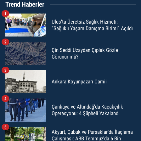
Trend Haberler
1
Ulus’ta Ücretsiz Sağlık Hizmeti:
“Sağlıklı Yaşam Danışma Birimi” Açıldı
2
Çin Seddi Uzaydan Çıplak Gözle
Görünür mü?
3
Ankara Koyunpazarı Camii
4
Çankaya ve Altındağ'da Kaçakçılık
Operasyonu: 4 Şüpheli Yakalandı
5
Akyurt, Çubuk ve Pursaklar’da İlaçlama
Çalışması: ABB Temmuz’da 6 Bin