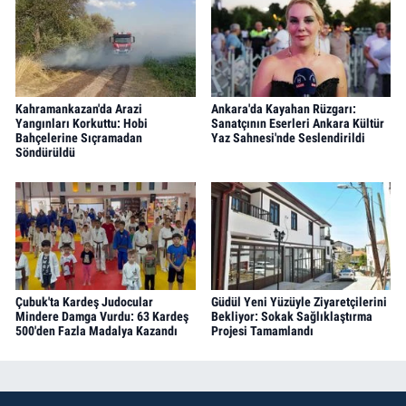
Kahramankazan'da Arazi
Ankara'da Kayahan Rüzgarı:
Yangınları Korkuttu: Hobi
Sanatçının Eserleri Ankara Kültür
Bahçelerine Sıçramadan
Yaz Sahnesi'nde Seslendirildi
Söndürüldü
Çubuk'ta Kardeş Judocular
Güdül Yeni Yüzüyle Ziyaretçilerini
Mindere Damga Vurdu: 63 Kardeş
Bekliyor: Sokak Sağlıklaştırma
500'den Fazla Madalya Kazandı
Projesi Tamamlandı