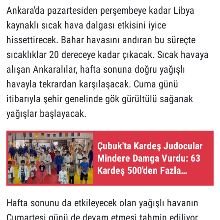
Ankara'da pazartesiden perşembeye kadar Libya
kaynaklı sıcak hava dalgası etkisini iyice
hissettirecek. Bahar havasını andıran bu süreçte
sıcaklıklar 20 dereceye kadar çıkacak. Sıcak havaya
alışan Ankaralılar, hafta sonuna doğru yağışlı
havayla tekrardan karşılaşacak. Cuma günü
itibarıyla şehir genelinde gök gürültülü sağanak
yağışlar başlayacak.
Çubuk'ta Kardeş Judocular
Mindere Damga Vurdu: 63
Kardeş 500'den Fazla
Madalya Kazandı
Hafta sonunu da etkileyecek olan yağışlı havanın
Cumartesi günü de devam etmesi tahmin ediliyor.