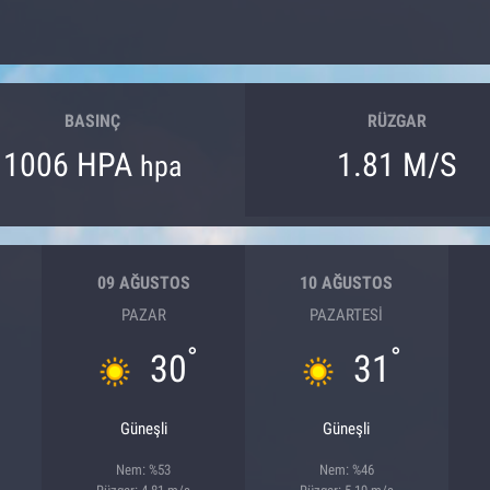
BASINÇ
RÜZGAR
1006 HPA
1.81 M/S
hpa
09 AĞUSTOS
10 AĞUSTOS
PAZAR
PAZARTESI
°
°
30
31
Güneşli
Güneşli
Nem: %53
Nem: %46