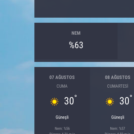
NEM
%63
07 AĞUSTOS
08 AĞUSTOS
CUMA
CUMARTESI
°
°
30
30
Güneşli
Güneşli
Nem: %56
Nem: %57