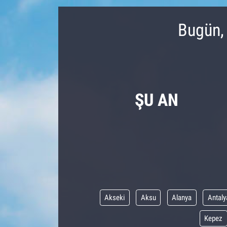
Bugün,
ŞU AN
Akseki
Aksu
Alanya
Antaly
Kepez