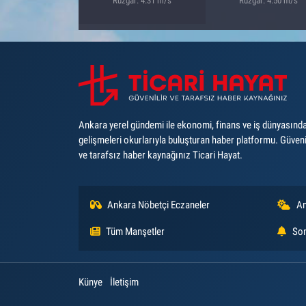
Rüzgar: 4.31 m/s
Rüzgar: 4.50 m/s
Ankara yerel gündemi ile ekonomi, finans ve iş dünyasınd
gelişmeleri okurlarıyla buluşturan haber platformu. Güveni
ve tarafsız haber kaynağınız Ticari Hayat.
Ankara Nöbetçi Eczaneler
An
Tüm Manşetler
Son
Künye
İletişim