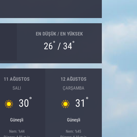
EN DÜŞÜK / EN YÜKSEK
°
°
26
/ 34
11 AĞUSTOS
12 AĞUSTOS
SALI
ÇARŞAMBA
°
°
30
31
Güneşli
Güneşli
Nem: %44
Nem: %45