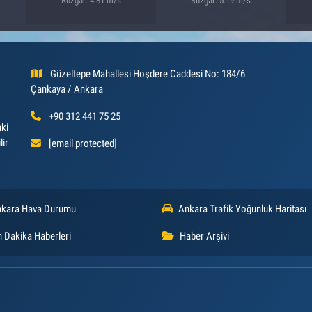
Rüzgar: 4.81 m/s
Rüzgar: 5.19 m/s
Güzeltepe Mahallesi Hoşdere Caddesi No: 184/6
Çankaya / Ankara
+90 312 441 75 25
aki
lir
[email protected]
kara Hava Durumu
Ankara Trafik Yoğunluk Haritası
 Dakika Haberleri
Haber Arşivi