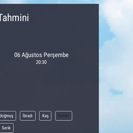
Tahmini
06 Ağustos Perşembe
20:30
doğmuş
İbradı
Kaş
Kemer
Serik