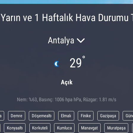
 Yarın ve 1 Haftalık Hava Durumu 
Antalya
°
29
Açık
Nem: %63, Basınç: 1006 hpa hPa, Rüzgar: 1.81 m/s
a
Demre
Döşemealtı
Elmalı
Finike
Gazipaşa
Gün
Konyaaltı
Korkuteli
Kumluca
Manavgat
Muratpaşa