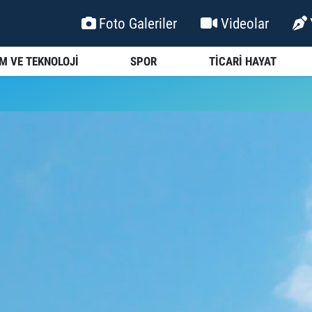
Foto Galeriler
Videolar
İM VE TEKNOLOJİ
SPOR
TİCARİ HAYAT