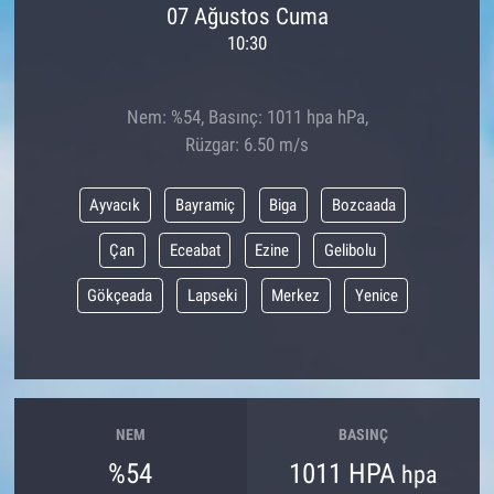
07 Ağustos Cuma
10:30
Nem: %54, Basınç: 1011 hpa hPa,
Rüzgar: 6.50 m/s
Ayvacık
Bayramiç
Biga
Bozcaada
Çan
Eceabat
Ezine
Gelibolu
Gökçeada
Lapseki
Merkez
Yenice
NEM
BASINÇ
%54
1011 HPA
hpa