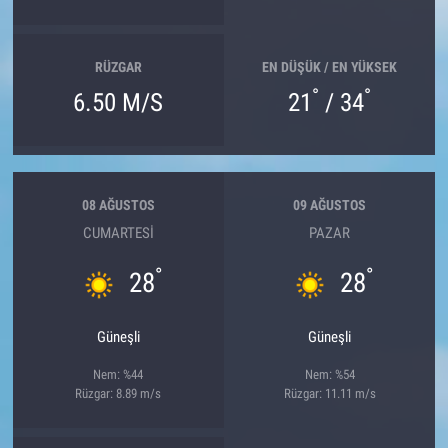
RÜZGAR
EN DÜŞÜK / EN YÜKSEK
°
°
6.50 M/S
21
/ 34
08 AĞUSTOS
09 AĞUSTOS
CUMARTESI
PAZAR
°
°
28
28
Güneşli
Güneşli
Nem: %44
Nem: %54
Rüzgar: 8.89 m/s
Rüzgar: 11.11 m/s