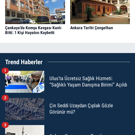
Çankaya’da Komşu Kavgası Kanlı
Ankara Tarihi Çengelhan
Bitti: 1 Kişi Hayatını Kaybetti
Trend Haberler
1
Ulus’ta Ücretsiz Sağlık Hizmeti:
“Sağlıklı Yaşam Danışma Birimi” Açıldı
2
Çin Seddi Uzaydan Çıplak Gözle
Görünür mü?
3