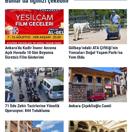
Bunlar da ilginizi çekebilir
Ankara’da Kadir İnanır Anısına
Gölbaşı’ndaki ATA Çiftliği’nin
Açık Havada 10 Gün Boyunca
Yoncaları Doğal Yaşam Parkı’na
Ücretsiz Film Gösterimi
Yem Oldu
71 İlde Zehir Tacirlerine Yönelik
Ankara Çiçeklioğlu Camii
Operasyon: 844 Tutuklama