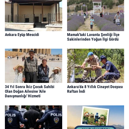
Ankara Eyüp Mescidi
Mamak'taki Lavanta Şenliği İlçe
Sakinlerinden Yoğun İlgi Gördü
34 Yıl Sonra İkiz Çocuk Sahibi
Ankara'da 8 Yıllık Cinayet Dosyası
Olan Doğan Ailesine 'Aile
Raftan İndi
Danışmanlığı' Hizmeti