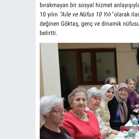
bırakmayan bir sosyal hizmet anlayışıy
10 yılın
"Aile ve Nüfus 10 Yılı"
olarak ila
değinen Göktaş, genç ve dinamik nüfusun
belirtti.