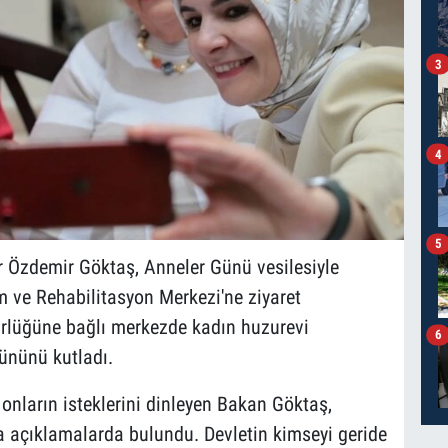
3
4
5
r Özdemir Göktaş, Anneler Günü vesilesiyle
m ve Rehabilitasyon Merkezi'ne ziyaret
dürlüğüne bağlı merkezde kadın huzurevi
6
gününü kutladı.
e onların isteklerini dinleyen Bakan Göktaş,
a açıklamalarda bulundu. Devletin kimseyi geride