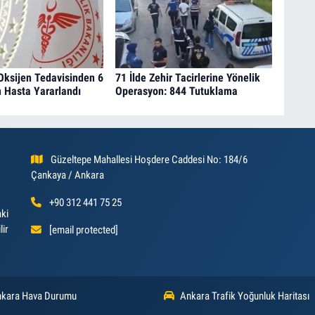
Oksijen Tedavisinden 6
71 İlde Zehir Tacirlerine Yönelik
 Hasta Yararlandı
Operasyon: 844 Tutuklama
Güzeltepe Mahallesi Hoşdere Caddesi No: 184/6
Çankaya / Ankara
+90 312 441 75 25
aki
lir
[email protected]
kara Hava Durumu
Ankara Trafik Yoğunluk Haritası