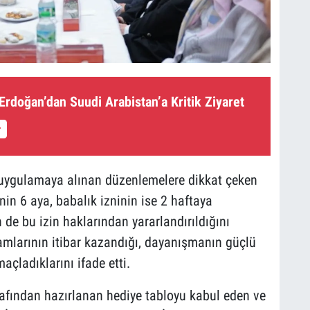
rdoğan’dan Suudi Arabistan’a Kritik Ziyaret
a uygulamaya alınan düzenlemelere dikkat çeken
in 6 aya, babalık izninin ise 2 haftaya
in de bu izin haklarından yararlandırıldığını
amlarının itibar kazandığı, dayanışmanın güçlü
açladıklarını ifade etti.
rafından hazırlanan hediye tabloyu kabul eden ve