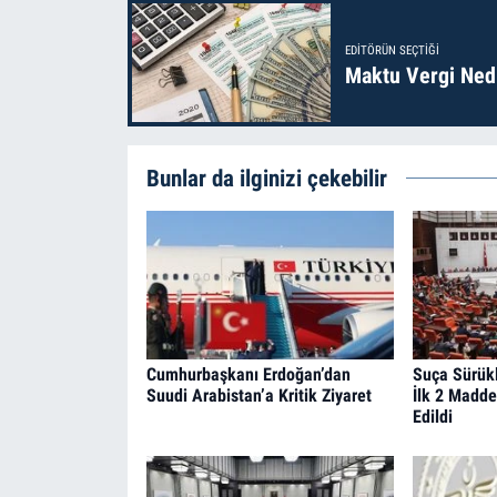
EDITÖRÜN SEÇTIĞI
Maktu Vergi Nedi
Bunlar da ilginizi çekebilir
Cumhurbaşkanı Erdoğan’dan
Suça Sürük
Suudi Arabistan’a Kritik Ziyaret
İlk 2 Madde
Edildi