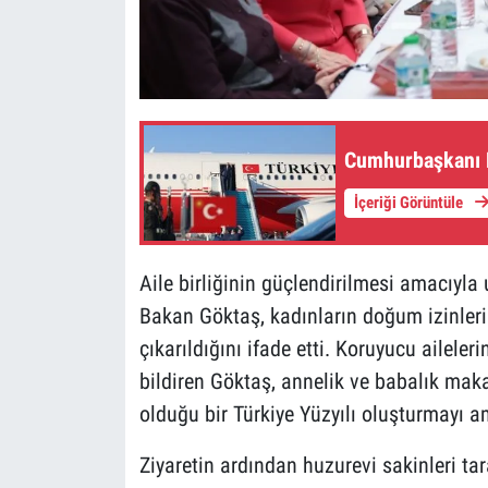
Cumhurbaşkanı E
İçeriği Görüntüle
Aile birliğinin güçlendirilmesi amacıyl
Bakan Göktaş, kadınların doğum izinlerin
çıkarıldığını ifade etti. Koruyucu aileler
bildiren Göktaş, annelik ve babalık mak
olduğu bir Türkiye Yüzyılı oluşturmayı am
Ziyaretin ardından huzurevi sakinleri ta