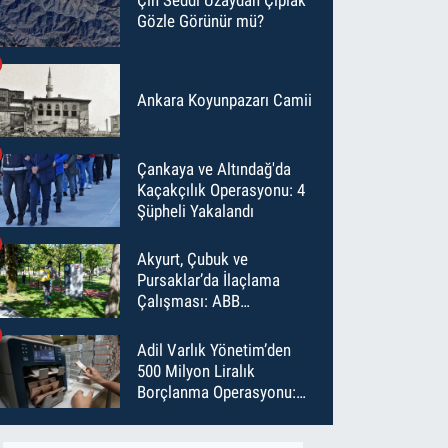
Gözle Görünür mü?
Ankara Koyunpazarı Camii
Çankaya ve Altındağ'da
Kaçakçılık Operasyonu: 4
Şüpheli Yakalandı
Akyurt, Çubuk ve
Pursaklar’da İlaçlama
Çalışması: ABB
Temmuz’da 6 Bin Noktayı
İlaçladı
Adil Varlık Yönetim’den
500 Milyon Liralık
Borçlanma Operasyonu:
Maliyet Düştü, Vade Uzadı