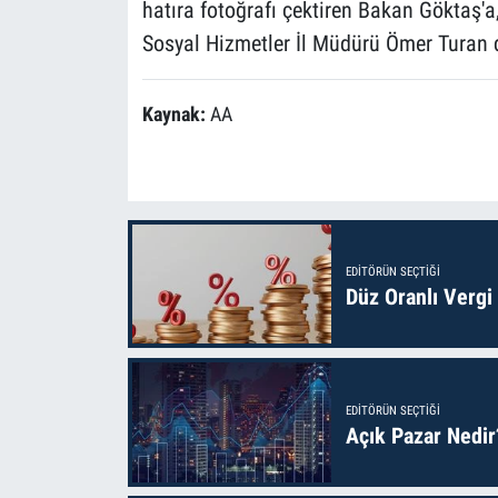
hatıra fotoğrafı çektiren Bakan Göktaş'a,
Sosyal Hizmetler İl Müdürü Ömer Turan da
Kaynak:
AA
EDITÖRÜN SEÇTIĞI
Düz Oranlı Vergi
EDITÖRÜN SEÇTIĞI
Açık Pazar Nedir