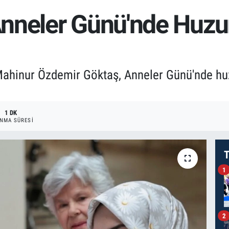
nneler Günü'nde Huzure
Mahinur Özdemir Göktaş, Anneler Günü'nde huzu
1 DK
NMA SÜRESI
T
1
2