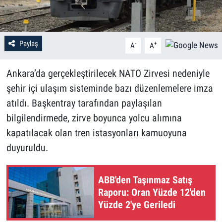
Paylaş
-
+
A
A
Ankara’da gerçekleştirilecek NATO Zirvesi nedeniyle
şehir içi ulaşım sisteminde bazı düzenlemelere imza
atıldı. Başkentray tarafından paylaşılan
bilgilendirmede, zirve boyunca yolcu alımına
kapatılacak olan tren istasyonları kamuoyuna
duyuruldu.
ABB'den Taşınmaz Satış
Raporu: Oran Yüzde 12'den
Yüzde 2'ye Geriledi