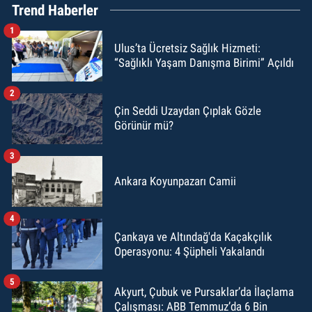
Trend Haberler
1
Ulus’ta Ücretsiz Sağlık Hizmeti:
“Sağlıklı Yaşam Danışma Birimi” Açıldı
2
Çin Seddi Uzaydan Çıplak Gözle
Görünür mü?
3
Ankara Koyunpazarı Camii
4
Çankaya ve Altındağ'da Kaçakçılık
Operasyonu: 4 Şüpheli Yakalandı
5
Akyurt, Çubuk ve Pursaklar’da İlaçlama
Çalışması: ABB Temmuz’da 6 Bin