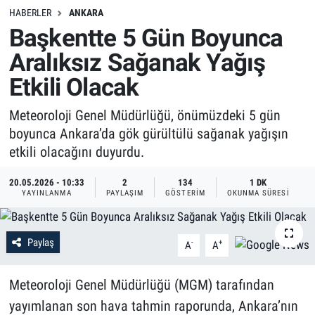
HABERLER
ANKARA
Başkentte 5 Gün Boyunca
Aralıksız Sağanak Yağış
Etkili Olacak
Meteoroloji Genel Müdürlüğü, önümüzdeki 5 gün
boyunca Ankara’da gök gürültülü sağanak yağışın
etkili olacağını duyurdu.
20.05.2026 - 10:33
2
134
1 DK
YAYINLANMA
PAYLAŞIM
GÖSTERIM
OKUNMA SÜRESI
Paylaş
-
+
A
A
Meteoroloji Genel Müdürlüğü (MGM) tarafından
yayımlanan son hava tahmin raporunda, Ankara’nın