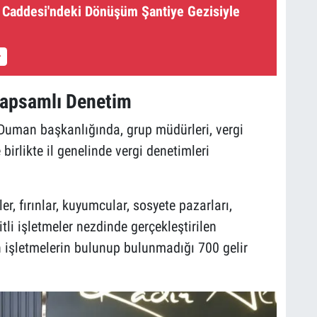
r Caddesi'ndeki Dönüşüm Şantiye Gezisiyle
 Kapsamlı Denetim
uman başkanlığında, grup müdürleri, vergi
birlikte il genelinde vergi denetimleri
er, fırınlar, kuyumcular, sosyete pazarları,
itli işletmeler nezdinde gerçekleştirilen
en işletmelerin bulunup bulunmadığı 700 gelir