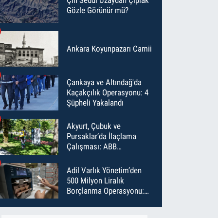
Gözle Görünür mü?
Ankara Koyunpazarı Camii
Çankaya ve Altındağ'da
Kaçakçılık Operasyonu: 4
Şüpheli Yakalandı
Akyurt, Çubuk ve
Pursaklar’da İlaçlama
Çalışması: ABB
Temmuz’da 6 Bin Noktayı
İlaçladı
Adil Varlık Yönetim’den
500 Milyon Liralık
Borçlanma Operasyonu:
Maliyet Düştü, Vade Uzadı