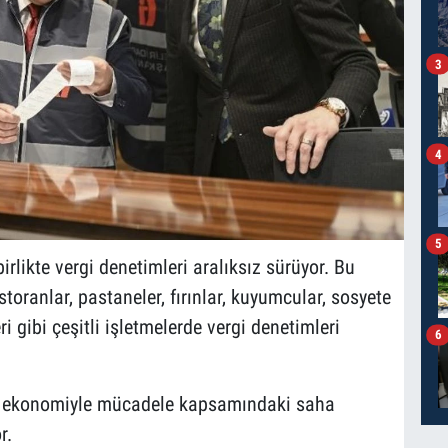
3
4
5
rlikte vergi denetimleri aralıksız sürüyor. Bu
oranlar, pastaneler, fırınlar, kuyumcular, sosyete
ri gibi çeşitli işletmelerde vergi denetimleri
6
şı ekonomiyle mücadele kapsamındaki saha
r.