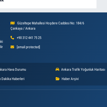
cek
Güzeltepe Mahallesi Hoşdere Caddesi No: 184/6
Çankaya / Ankara
+90 312 441 75 25
aki
lir
[email protected]
kara Hava Durumu
Ankara Trafik Yoğunluk Haritası
 Dakika Haberleri
Haber Arşivi