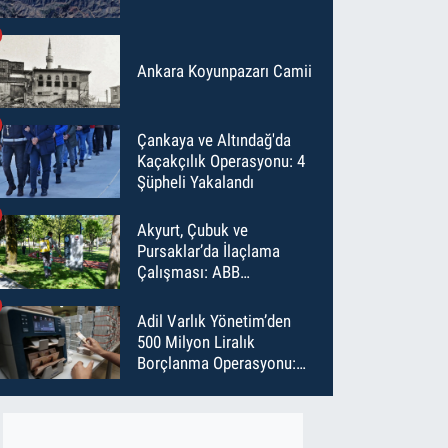
Ankara Koyunpazarı Camii
Çankaya ve Altındağ'da
Kaçakçılık Operasyonu: 4
Şüpheli Yakalandı
Akyurt, Çubuk ve
Pursaklar’da İlaçlama
Çalışması: ABB
Temmuz’da 6 Bin Noktayı
İlaçladı
Adil Varlık Yönetim’den
500 Milyon Liralık
Borçlanma Operasyonu:
Maliyet Düştü, Vade Uzadı