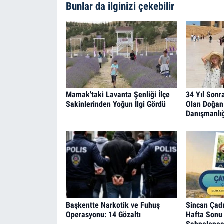
Bunlar da ilginizi çekebilir
Mamak'taki Lavanta Şenliği İlçe
34 Yıl Sonr
Sakinlerinden Yoğun İlgi Gördü
Olan Doğan 
Danışmanlığ
Başkentte Narkotik ve Fuhuş
Sincan Çadı
Operasyonu: 14 Gözaltı
Hafta Sonu 