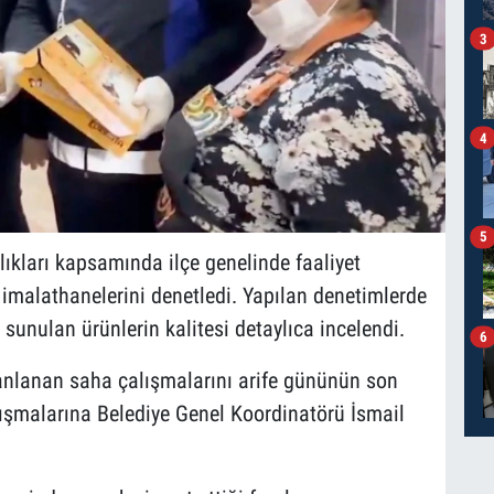
3
4
5
ıkları kapsamında ilçe genelinde faaliyet
lı imalathanelerini denetledi. Yapılan denetimlerde
a sunulan ürünlerin kalitesi detaylıca incelendi.
6
anlanan saha çalışmalarını arife gününün son
lışmalarına Belediye Genel Koordinatörü İsmail