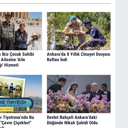
a İkiz Çocuk Sahibi
Ankara'da 8 Yıllık Cinayet Dosyası
Ailesine 'Aile
Raftan İndi
ı' Hizmeti
r Tiyatrosu'nda Bu
Devlet Bahçeli Ankara'daki
"Çevre Çiçekleri"
Düğünde Nikah Şahidi Oldu