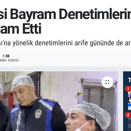
si Bayram Denetimlerin
am Etti
'na yönelik denetimlerini arife gününde de ar
1 DK
NMA SÜRESI
T
1
2