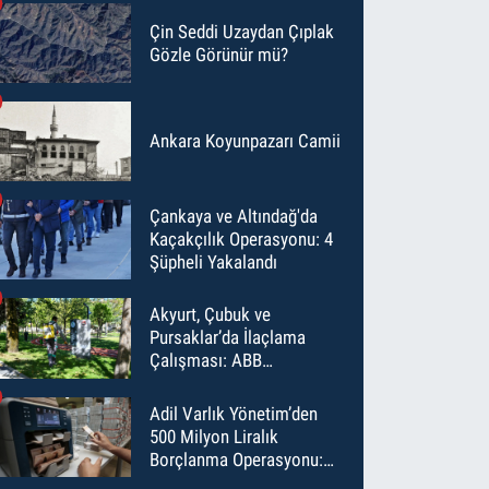
Çin Seddi Uzaydan Çıplak
Gözle Görünür mü?
Ankara Koyunpazarı Camii
Çankaya ve Altındağ'da
Kaçakçılık Operasyonu: 4
Şüpheli Yakalandı
Akyurt, Çubuk ve
Pursaklar’da İlaçlama
Çalışması: ABB
Temmuz’da 6 Bin Noktayı
İlaçladı
Adil Varlık Yönetim’den
500 Milyon Liralık
Borçlanma Operasyonu:
Maliyet Düştü, Vade Uzadı