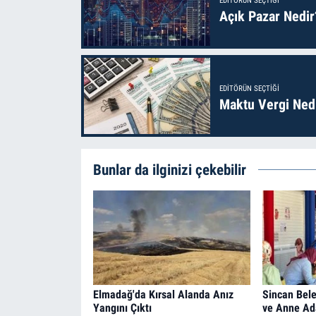
EDITÖRÜN SEÇTIĞI
Açık Pazar Nedir
EDITÖRÜN SEÇTIĞI
Maktu Vergi Nedi
Bunlar da ilginizi çekebilir
Elmadağ'da Kırsal Alanda Anız
Sincan Bele
Yangını Çıktı
ve Anne Ad