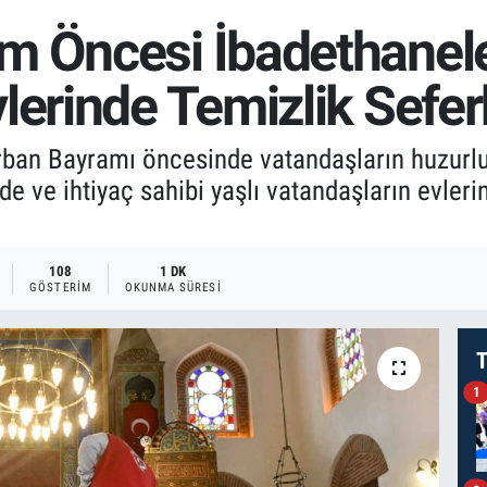
m Öncesi İbadethanele
lerinde Temizlik Seferb
rban Bayramı öncesinde vatandaşların huzurlu
de ve ihtiyaç sahibi yaşlı vatandaşların evleri
108
1 DK
GÖSTERIM
OKUNMA SÜRESI
T
1