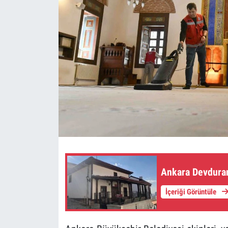
Ankara Devdura
İçeriği Görüntüle