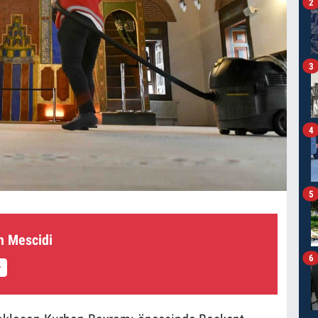
2
3
4
5
n Mescidi
6