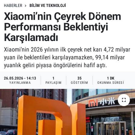
HABERLER
BILIM VE TEKNOLOJI
Xiaomi’nin Çeyrek Dönem
Performansı Beklentiyi
Karşılamadı
Xiaomi'nin 2026 yılının ilk çeyrek net karı 4,72 milyar
yuan ile beklentileri karşılayamazken, 99,14 milyar
yuanlık geliri piyasa öngörülerini hafif aştı.
26.05.2026 - 14:13
1
35
1 DK
YAYINLANMA
PAYLAŞIM
GÖSTERIM
OKUNMA SÜRESI