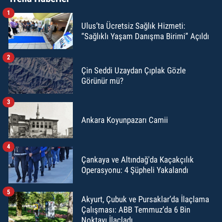
1
Ulus’ta Ücretsiz Sağlık Hizmeti:
“Sağlıklı Yaşam Danışma Birimi” Açıldı
2
Çin Seddi Uzaydan Çıplak Gözle
Görünür mü?
3
Ankara Koyunpazarı Camii
4
Çankaya ve Altındağ'da Kaçakçılık
Operasyonu: 4 Şüpheli Yakalandı
5
Akyurt, Çubuk ve Pursaklar’da İlaçlama
Çalışması: ABB Temmuz’da 6 Bin
Noktayı İlaçladı