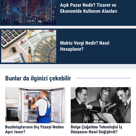
Açık Pazar Nedir? Ticaret ve
Ekonomide Kullanım Alanları
Maktu Vergi Nedir? Nasıl
Hesaplanır?
Bunlar da ilginizi çekebilir
Buzdolaplarının Dış Yüzeyi Neden
Belge Çoğaltma Teknolojisi İş
Aşırı Isınır?
Dünyasını Nasıl Değiştirdi?