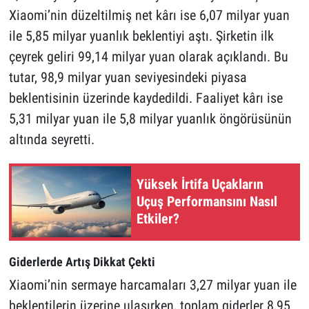
Xiaomi’nin düzeltilmiş net kârı ise 6,07 milyar yuan
ile 5,85 milyar yuanlık beklentiyi aştı. Şirketin ilk
çeyrek geliri 99,14 milyar yuan olarak açıklandı. Bu
tutar, 98,9 milyar yuan seviyesindeki piyasa
beklentisinin üzerinde kaydedildi. Faaliyet kârı ise
5,31 milyar yuan ile 5,8 milyar yuanlık öngörüsünün
altında seyretti.
Yüksek İrtifa Uçakların
Uçuş Performansını Nasıl
Etkiler?
Giderlerde Artış Dikkat Çekti
Xiaomi’nin sermaye harcamaları 3,27 milyar yuan ile
beklentilerin üzerine ulaşırken, toplam giderler 8,95