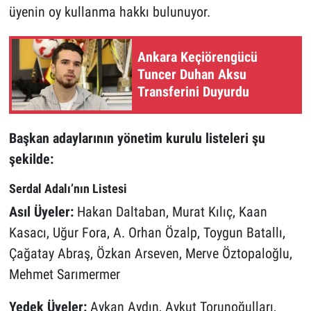
üyenin oy kullanma hakkı bulunuyor.
Ankara Keçiörengücü
Tuncer Duhan Aksu
Transferini Duyurdu
Başkan adaylarının yönetim kurulu listeleri şu
şekilde:
Serdal Adalı’nın Listesi
Asıl Üyeler:
Hakan Daltaban, Murat Kılıç, Kaan
Kasacı, Uğur Fora, A. Orhan Özalp, Toygun Batallı,
Çağatay Abraş, Özkan Arseven, Merve Öztopaloğlu,
Mehmet Sarımermer
Yedek Üyeler:
Aykan Aydın, Aykut Torunoğulları,