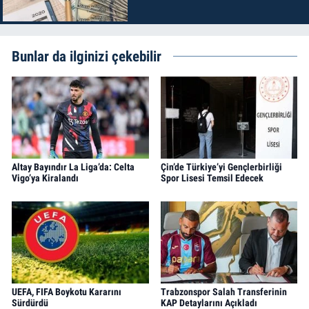
Bunlar da ilginizi çekebilir
Altay Bayındır La Liga’da: Celta
Çin’de Türkiye’yi Gençlerbirliği
Vigo’ya Kiralandı
Spor Lisesi Temsil Edecek
UEFA, FIFA Boykotu Kararını
Trabzonspor Salah Transferinin
Sürdürdü
KAP Detaylarını Açıkladı