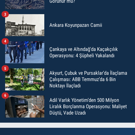
Görünür mü?
3
Ankara Koyunpazarı Camii
4
Çankaya ve Altındağ'da Kaçakçılık
Operasyonu: 4 Şüpheli Yakalandı
5
Akyurt, Çubuk ve Pursaklar’da İlaçlama
Çalışması: ABB Temmuz’da 6 Bin
Noktayı İlaçladı
6
Adil Varlık Yönetim’den 500 Milyon
Liralık Borçlanma Operasyonu: Maliyet
Düştü, Vade Uzadı