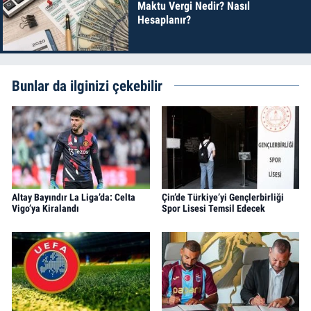
Maktu Vergi Nedir? Nasıl
Hesaplanır?
Bunlar da ilginizi çekebilir
Altay Bayındır La Liga’da: Celta
Çin’de Türkiye’yi Gençlerbirliği
Vigo’ya Kiralandı
Spor Lisesi Temsil Edecek