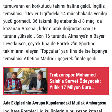
turnuvanın en korkutucu takımı haline geldi. İngiliz
temsilcisi, "Devler Ligi"ndeki 14 müsabakada yenilgi
yüzü görmedi. 36 takımlı lig etabındaki 8 maçı da
kazanan Arsenal, lider olarak doğrudan son 16
turuna yükseldi. Son 16 turunda Almanya'nın Bayer
Leverkusen, çeyrek finalde Portekiz'in Sporting
takımlarını eleyen "Topçular" yarı finalde ise İspanya
temsilcisi Atletico Madrid'i geçerek finale geldi.
Trabzonspor Mohamed
Salah’a Servet Ödeyecek:
Yıllık 17 Milyon Euro
Garanti Ücret
Ada Ekiplerinin Avrupa Kupalarındaki Mutlak Ambargosu
İngiltere Premier Lig kulüplerinin bu sezon kıtasal