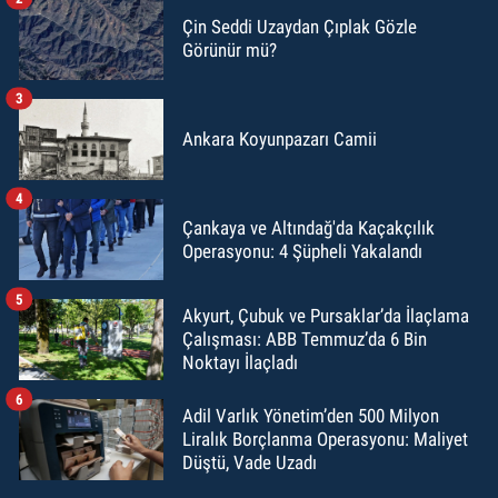
Çin Seddi Uzaydan Çıplak Gözle
Görünür mü?
3
Ankara Koyunpazarı Camii
4
Çankaya ve Altındağ'da Kaçakçılık
Operasyonu: 4 Şüpheli Yakalandı
5
Akyurt, Çubuk ve Pursaklar’da İlaçlama
Çalışması: ABB Temmuz’da 6 Bin
Noktayı İlaçladı
6
Adil Varlık Yönetim’den 500 Milyon
Liralık Borçlanma Operasyonu: Maliyet
Düştü, Vade Uzadı