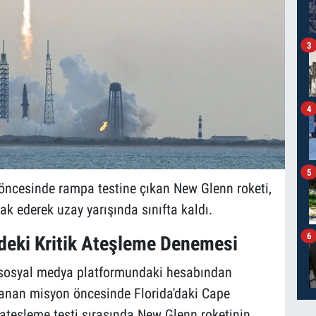
3
4
5
 öncesinde rampa testine çıkan New Glenn roketi,
k ederek uzay yarışında sınıfta kaldı.
6
deki Kritik Ateşleme Denemesi
n sosyal medya platformundaki hesabından
lanan misyon öncesinde Florida'daki Cape
ateşleme testi sırasında New Glenn roketinin