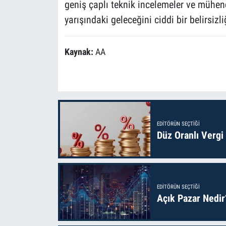
geniş çaplı teknik incelemeler ve mühendi
yarışındaki geleceğini ciddi bir belirsizl
Kaynak:
AA
EDITÖRÜN SEÇTIĞI
Düz Oranlı Vergi
EDITÖRÜN SEÇTIĞI
Açık Pazar Nedir