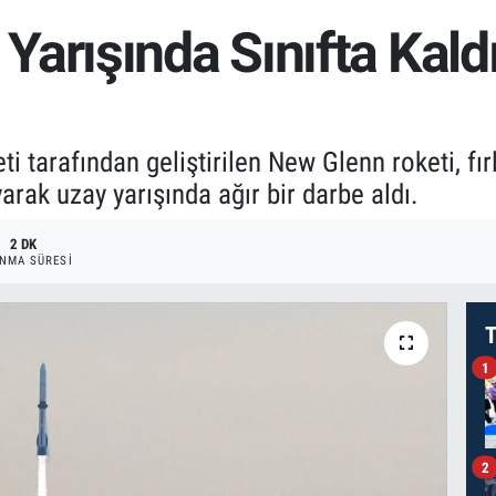
arışında Sınıfta Kald
ti tarafından geliştirilen New Glenn roketi, f
arak uzay yarışında ağır bir darbe aldı.
2 DK
NMA SÜRESI
T
1
2