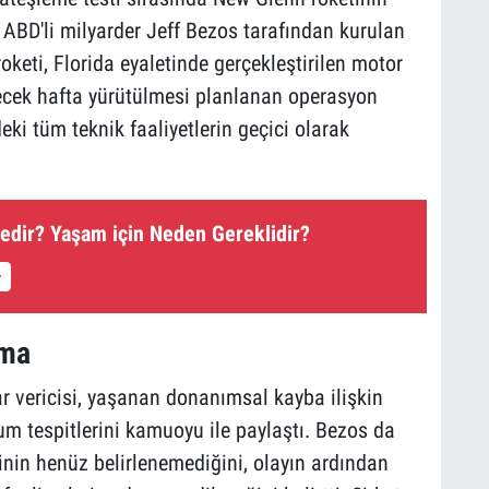
 ABD'li milyarder Jeff Bezos tarafından kurulan
roketi, Florida eyaletinde gerçekleştirilen motor
elecek hafta yürütülmesi planlanan operasyon
ki tüm teknik faaliyetlerin geçici olarak
edir? Yaşam için Neden Gereklidir?
ama
 vericisi, yaşanan donanımsal kayba ilişkin
rum tespitlerini kamuoyu ile paylaştı. Bezos da
nin henüz belirlenemediğini, olayın ardından