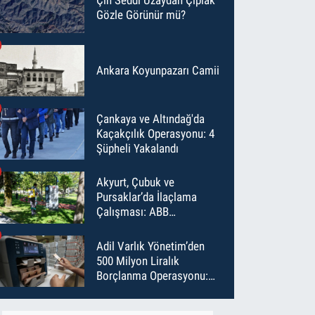
Gözle Görünür mü?
Ankara Koyunpazarı Camii
Çankaya ve Altındağ'da
Kaçakçılık Operasyonu: 4
Şüpheli Yakalandı
Akyurt, Çubuk ve
Pursaklar’da İlaçlama
Çalışması: ABB
Temmuz’da 6 Bin Noktayı
İlaçladı
Adil Varlık Yönetim’den
500 Milyon Liralık
Borçlanma Operasyonu:
Maliyet Düştü, Vade Uzadı