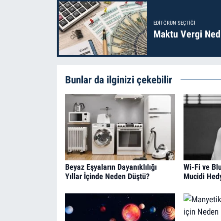
EDITÖRÜN SEÇTIĞI
Maktu Vergi Nedi
Bunlar da ilginizi çekebilir
Beyaz Eşyaların Dayanıklılığı
Wi-Fi ve Bl
Yıllar İçinde Neden Düştü?
Mucidi Hed