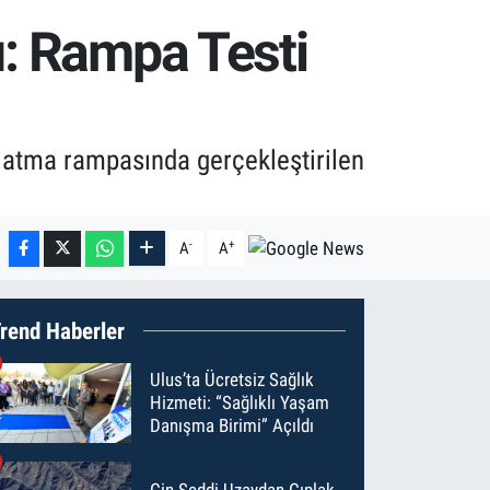
ı: Rampa Testi
ırlatma rampasında gerçekleştirilen
-
+
A
A
rend Haberler
Ulus’ta Ücretsiz Sağlık
Hizmeti: “Sağlıklı Yaşam
Danışma Birimi” Açıldı
Çin Seddi Uzaydan Çıplak