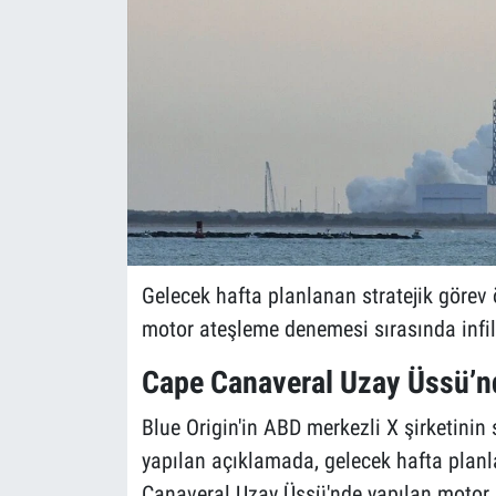
Gelecek hafta planlanan stratejik görev
motor ateşleme denemesi sırasında infila
Cape Canaveral Uzay Üssü’n
Blue Origin'in ABD merkezli X şirketini
yapılan açıklamada, gelecek hafta plan
Canaveral Uzay Üssü'nde yapılan motor 