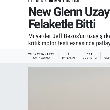
HABERLER
BILIM VE TEKNOLOJI
New Glenn Uzay Y
Felaketle Bitti
Milyarder Jeff Bezos'un uzay şirke
kritik motor testi esnasında patlay
29.05.2026 - 11:28
1
111
YAYINLANMA
PAYLAŞIM
GÖSTERIM
OKU