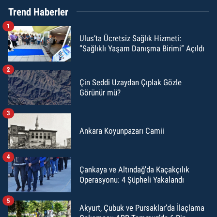
Trend Haberler
1
Ulus’ta Ücretsiz Sağlık Hizmeti:
“Sağlıklı Yaşam Danışma Birimi” Açıldı
2
Çin Seddi Uzaydan Çıplak Gözle
Görünür mü?
3
Ankara Koyunpazarı Camii
4
Çankaya ve Altındağ'da Kaçakçılık
Operasyonu: 4 Şüpheli Yakalandı
5
Akyurt, Çubuk ve Pursaklar’da İlaçlama