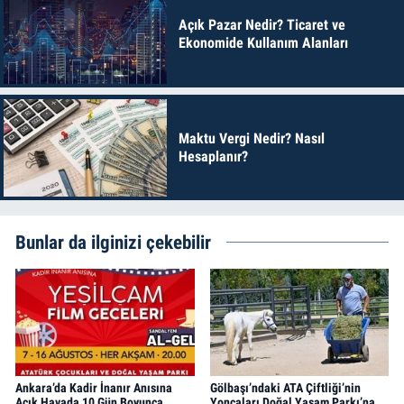
Açık Pazar Nedir? Ticaret ve
Ekonomide Kullanım Alanları
Maktu Vergi Nedir? Nasıl
Hesaplanır?
Bunlar da ilginizi çekebilir
Ankara’da Kadir İnanır Anısına
Gölbaşı’ndaki ATA Çiftliği’nin
Açık Havada 10 Gün Boyunca
Yoncaları Doğal Yaşam Parkı’na