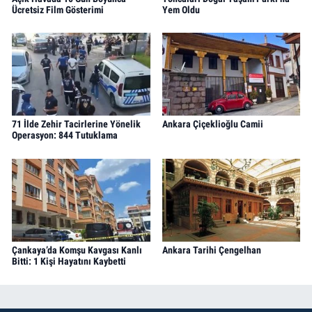
Ücretsiz Film Gösterimi
Yem Oldu
71 İlde Zehir Tacirlerine Yönelik
Ankara Çiçeklioğlu Camii
Operasyon: 844 Tutuklama
Çankaya’da Komşu Kavgası Kanlı
Ankara Tarihi Çengelhan
Bitti: 1 Kişi Hayatını Kaybetti