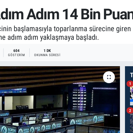
Adım Adım 14 Bin Puan
inin başlamasıyla toparlanma sürecine giren B
ine adım adım yaklaşmaya başladı.
604
1 DK
GÖSTERIM
OKUNMA SÜRESI
T
1
2