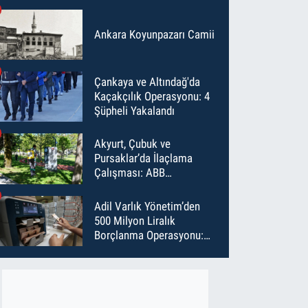
Ankara Koyunpazarı Camii
Çankaya ve Altındağ'da
Kaçakçılık Operasyonu: 4
Şüpheli Yakalandı
Akyurt, Çubuk ve
Pursaklar’da İlaçlama
Çalışması: ABB
Temmuz’da 6 Bin Noktayı
İlaçladı
Adil Varlık Yönetim’den
500 Milyon Liralık
Borçlanma Operasyonu:
Maliyet Düştü, Vade Uzadı