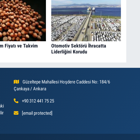
ım Fiyatı ve Takvim
Otomotiv Sektörü İhracatta
Liderliğini Korudu
Güzeltepe Mahallesi Hoşdere Caddesi No: 184/6
Çankaya / Ankara
+90 312 441 75 25
aki
lir
[email protected]