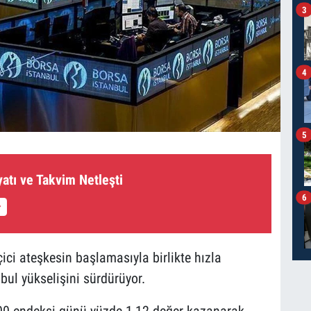
3
4
5
yatı ve Takvim Netleşti
6
ici ateşkesin başlamasıyla birlikte hızla
bul yükselişini sürdürüyor.