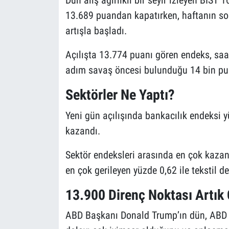
Dün alış ağırlıklı bir seyir izleyen BIS
13.689 puandan kapatırken, haftanın so
artışla başladı.
Açılışta 13.774 puanı gören endeks, saa
adım savaş öncesi bulunduğu 14 bin pua
Sektörler Ne Yaptı?
Yeni gün açılışında bankacılık endeksi 
kazandı.
Sektör endeksleri arasında en çok kazand
en çok gerileyen yüzde 0,62 ile tekstil de
13.900 Direnç Noktası Artık
ABD Başkanı Donald Trump’ın dün, ABD i