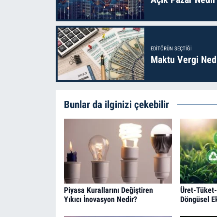
EDITÖRÜN SEÇTIĞI
Maktu Vergi Nedi
Bunlar da ilginizi çekebilir
Piyasa Kurallarını Değiştiren
Üret-Tüket-
Yıkıcı İnovasyon Nedir?
Döngüsel E