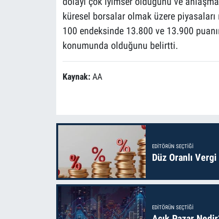
dolayı çok iyimser olduğunu ve anlaşma
küresel borsalar olmak üzere piyasaları 
100 endeksinde 13.800 ve 13.900 puanın
konumunda olduğunu belirtti.
Kaynak:
AA
EDITÖRÜN SEÇTIĞI
Düz Oranlı Vergi
EDITÖRÜN SEÇTIĞI
Açık Pazar Nedir