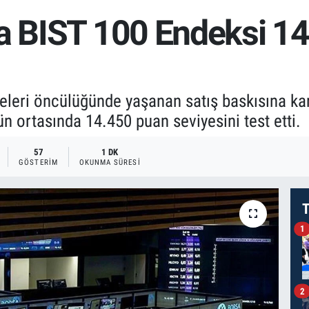
da BIST 100 Endeksi 1
eleri öncülüğünde yaşanan satış baskısına karş
n ortasında 14.450 puan seviyesini test etti.
57
1 DK
GÖSTERIM
OKUNMA SÜRESI
T
1
2