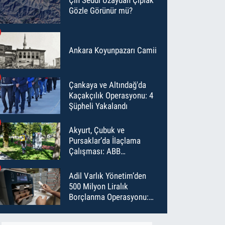
Gözle Görünür mü?
Ankara Koyunpazarı Camii
Çankaya ve Altındağ'da
Kaçakçılık Operasyonu: 4
Şüpheli Yakalandı
Akyurt, Çubuk ve
Pursaklar’da İlaçlama
Çalışması: ABB
Temmuz’da 6 Bin Noktayı
İlaçladı
Adil Varlık Yönetim’den
500 Milyon Liralık
Borçlanma Operasyonu:
Maliyet Düştü, Vade Uzadı