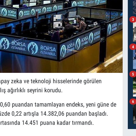
3
4
5
pay zeka ve teknoloji hisselerinde görülen
ış ağırlıklı seyrini korudu.
6
50,60 puandan tamamlayan endeks, yeni güne de
üzde 0,22 artışla 14.382,06 puandan başladı.
rtasında 14.451 puana kadar tırmandı.