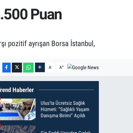
4.500 Puan
ı pozitif ayrışan Borsa İstanbul,
-
+
A
A
rend Haberler
Ulus’ta Ücretsiz Sağlık
Hizmeti: “Sağlıklı Yaşam
Danışma Birimi” Açıldı
Çin Seddi Uzaydan Çıplak