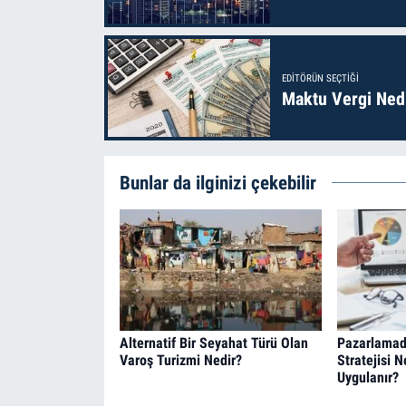
EDITÖRÜN SEÇTIĞI
Maktu Vergi Nedi
Bunlar da ilginizi çekebilir
Alternatif Bir Seyahat Türü Olan
Pazarlamad
Varoş Turizmi Nedir?
Stratejisi N
Uygulanır?