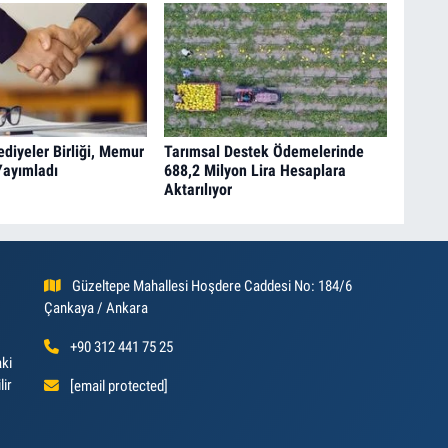
ediyeler Birliği, Memur
Tarımsal Destek Ödemelerinde
 Yayımladı
688,2 Milyon Lira Hesaplara
Aktarılıyor
Güzeltepe Mahallesi Hoşdere Caddesi No: 184/6
Çankaya / Ankara
+90 312 441 75 25
aki
lir
[email protected]