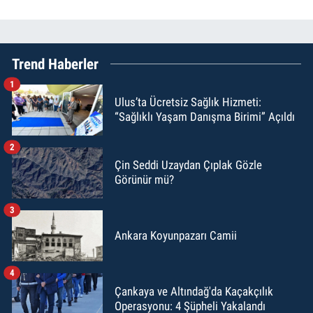
Trend Haberler
1
Ulus’ta Ücretsiz Sağlık Hizmeti:
“Sağlıklı Yaşam Danışma Birimi” Açıldı
2
Çin Seddi Uzaydan Çıplak Gözle
Görünür mü?
3
Ankara Koyunpazarı Camii
4
Çankaya ve Altındağ'da Kaçakçılık
Operasyonu: 4 Şüpheli Yakalandı