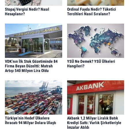
Stopaj Vergisi Nedir? Nasıl
Ordinal Fayda Nedir? Tüketici
Hesaplanır?
Tercihleri Nasıl Sıralanır?
VDK’nın İlk Stok Gözetiminde 84
YSÜ Ne Demek? YSÜ Ülkeleri
Firma Beyan Düzeltti: Matrah
Hangileri?
Artışı 540 Milyon Lira Oldu
Türkiye’nin Hedef Ülkelere
Akbank 1,2 Milyar Liralık Batık
İhracatı 94 Milyar Dolara Ulaştı
Krediyi Sattı: Varlık Şirketleriyle
İmzalar Atıldı