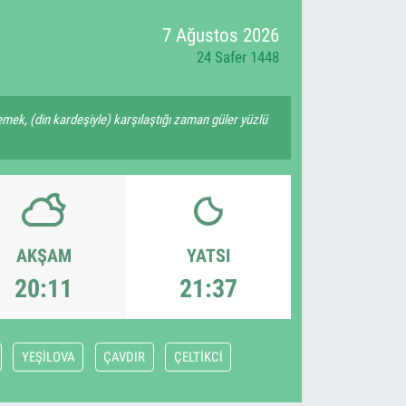
7 Ağustos 2026
24 Safer 1448
ek, (din kardeşiyle) karşılaştığı zaman güler yüzlü
AKŞAM
YATSI
20:11
21:37
YEŞİLOVA
ÇAVDIR
ÇELTİKCİ