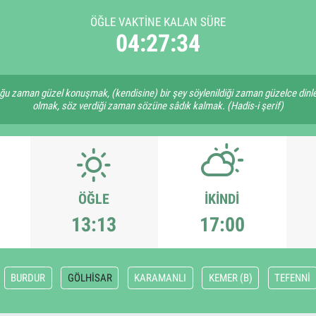
ÖĞLE VAKTINE KALAN SÜRE
04:27:33
ğu zaman güzel konuşmak, (kendisine) bir şey söylenildiği zaman güzelce dinlem
olmak, söz verdiği zaman sözüne sâdık kalmak. (Hadis-i şerif)
ÖĞLE
İKINDI
13:13
17:00
BURDUR
GÖLHİSAR
KARAMANLI
KEMER (B)
TEFENNİ