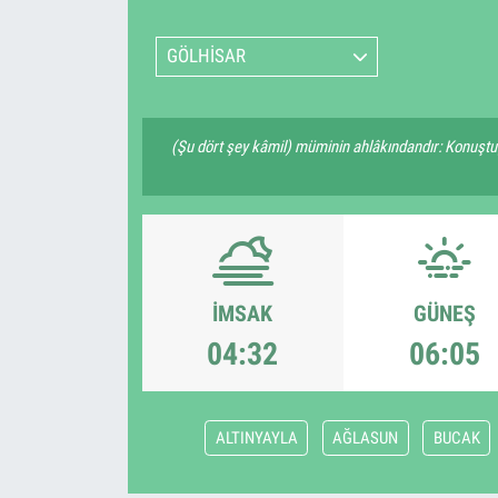
GÖLHİSAR
(Şu dört şey kâmil) müminin ahlâkındandır: Konuştu
İMSAK
GÜNEŞ
04:32
06:05
ALTINYAYLA
AĞLASUN
BUCAK