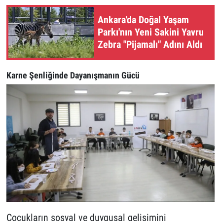
Ankara'da Doğal Yaşam
Parkı'nın Yeni Sakini Yavru
Zebra "Pijamalı" Adını Aldı
Karne Şenliğinde Dayanışmanın Gücü
Çocukların sosyal ve duygusal gelişimini