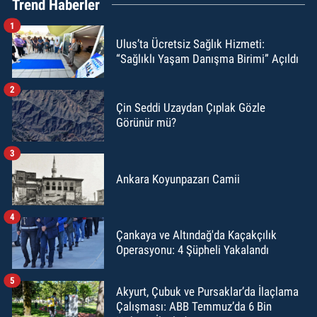
Trend Haberler
1
Ulus’ta Ücretsiz Sağlık Hizmeti:
“Sağlıklı Yaşam Danışma Birimi” Açıldı
2
Çin Seddi Uzaydan Çıplak Gözle
Görünür mü?
3
Ankara Koyunpazarı Camii
4
Çankaya ve Altındağ'da Kaçakçılık
Operasyonu: 4 Şüpheli Yakalandı
5
Akyurt, Çubuk ve Pursaklar’da İlaçlama
Çalışması: ABB Temmuz’da 6 Bin