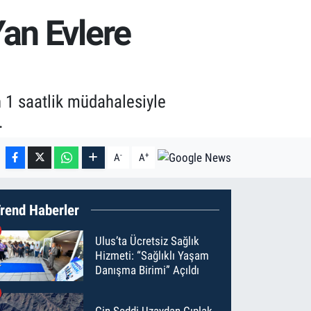
an Evlere
n 1 saatlik müdahalesiyle
.
-
+
A
A
rend Haberler
Ulus’ta Ücretsiz Sağlık
Hizmeti: “Sağlıklı Yaşam
Danışma Birimi” Açıldı
Çin Seddi Uzaydan Çıplak