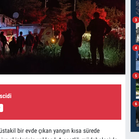
3
4
5
scidi
6
stakil bir evde çıkan yangın kısa sürede