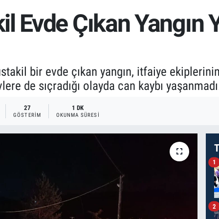
il Evde Çıkan Yangın Y
akil bir evde çıkan yangın, itfaiye ekiplerini
vlere de sıçradığı olayda can kaybı yaşanmadı
27
1 DK
GÖSTERIM
OKUNMA SÜRESI
T
1
2