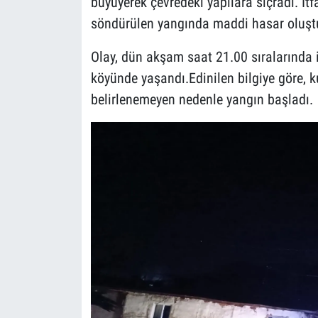
büyüyerek çevredeki yapılara sıçradı. İtf
söndürülen yangında maddi hasar oluşt
Olay, dün akşam saat 21.00 sıralarında i
köyünde yaşandı.Edinilen bilgiye göre, 
belirlenemeyen nedenle yangın başladı.