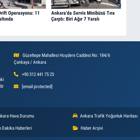
rift Operasyonu: 11
Ankara’da Servis Minibüsü Tıra
altında
Çarptı: Biri Ağır 7 Yaralı
Güzeltepe Mahallesi Hoşdere Caddesi No: 184/6
Çankaya / Ankara
+90 312 441 75 25
aki
lir
[email protected]
kara Hava Durumu
Ankara Trafik Yoğunluk Haritası
 Dakika Haberleri
Haber Arşivi