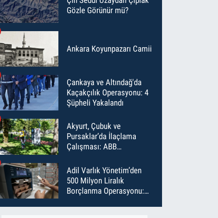
Gözle Görünür mü?
Ankara Koyunpazarı Camii
Çankaya ve Altındağ'da
Kaçakçılık Operasyonu: 4
Şüpheli Yakalandı
Akyurt, Çubuk ve
Pursaklar’da İlaçlama
Çalışması: ABB
Temmuz’da 6 Bin Noktayı
İlaçladı
Adil Varlık Yönetim’den
500 Milyon Liralık
Borçlanma Operasyonu:
Maliyet Düştü, Vade Uzadı