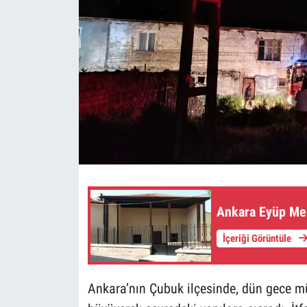
Ankara Eyüp Me
İçeriği Görüntüle
Ankara’nın Çubuk ilçesinde, dün gece mü