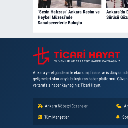
"Sesin Hafızası" Ankara Resim ve
Ankara’da D
Heykel Müzesi'nde
Sürücü Göz
Sanatseverlerle Buluştu
Ankara yerel gündemi ile ekonomi, finans ve iş dünyasınd
gelişmeleri okurlarıyla buluşturan haber platformu. Güveni
ve tarafsız haber kaynağınız Ticari Hayat.
Ankara Nöbetçi Eczaneler
An
Tüm Manşetler
Son