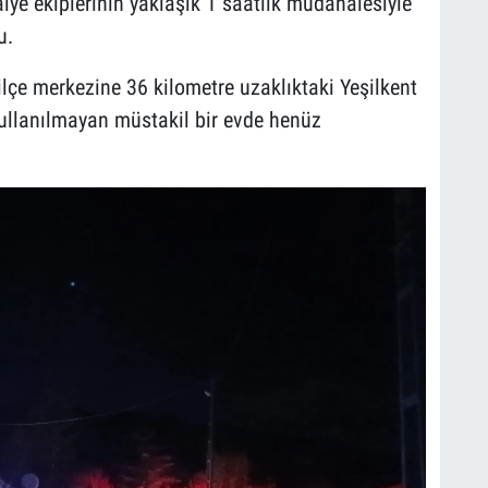
aiye ekiplerinin yaklaşık 1 saatlik müdahalesiyle
u.
lçe merkezine 36 kilometre uzaklıktaki Yeşilkent
kullanılmayan müstakil bir evde henüz