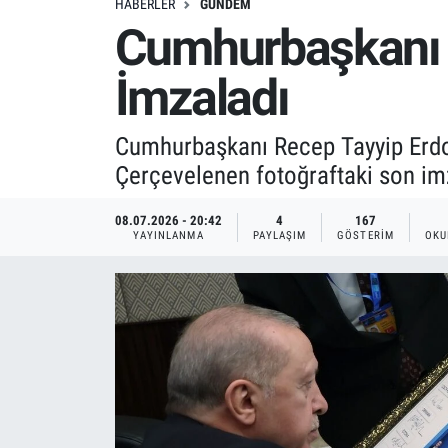
HABERLER
GÜNDEM
Cumhurbaşkanı E
İmzaladı
Cumhurbaşkanı Recep Tayyip Erdoğ
Çerçevelenen fotoğraftaki son im
08.07.2026 - 20:42
4
167
YAYINLANMA
PAYLAŞIM
GÖSTERIM
OKU