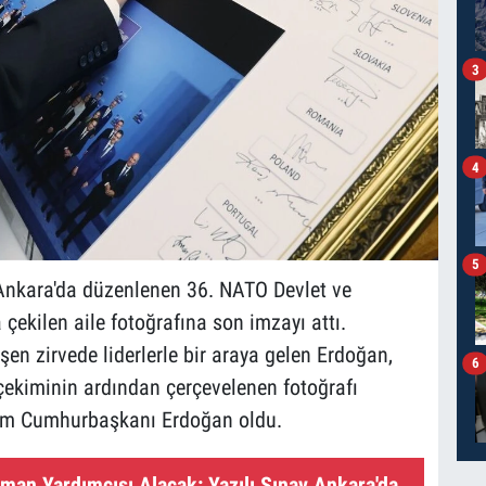
3
4
5
nkara'da düzenlenen 36. NATO Devlet ve
ekilen aile fotoğrafına son imzayı attı.
en zirvede liderlerle bir araya gelen Erdoğan,
6
 çekiminin ardından çerçevelenen fotoğrafı
sim Cumhurbaşkanı Erdoğan oldu.
man Yardımcısı Alacak: Yazılı Sınav Ankara'da