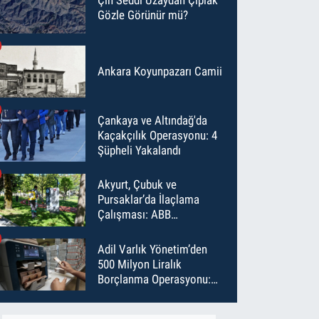
Gözle Görünür mü?
Ankara Koyunpazarı Camii
Çankaya ve Altındağ'da
Kaçakçılık Operasyonu: 4
Şüpheli Yakalandı
Akyurt, Çubuk ve
Pursaklar’da İlaçlama
Çalışması: ABB
Temmuz’da 6 Bin Noktayı
İlaçladı
Adil Varlık Yönetim’den
500 Milyon Liralık
Borçlanma Operasyonu:
Maliyet Düştü, Vade Uzadı