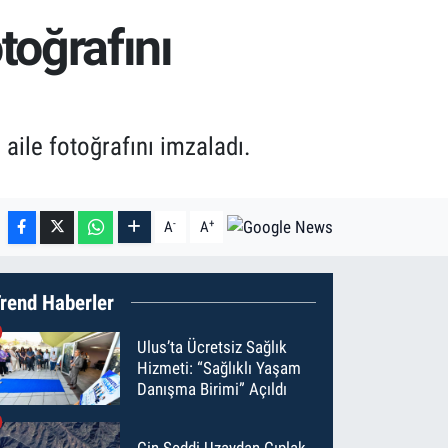
oğrafını
ile fotoğrafını imzaladı.
-
+
A
A
rend Haberler
Ulus’ta Ücretsiz Sağlık
Hizmeti: “Sağlıklı Yaşam
Danışma Birimi” Açıldı
Çin Seddi Uzaydan Çıplak