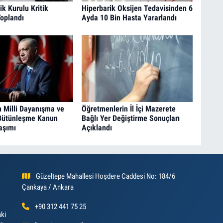
ik Kurulu Kritik
Hiperbarik Oksijen Tedavisinden 6
oplandı
Ayda 10 Bin Hasta Yararlandı
 Milli Dayanışma ve
Öğretmenlerin İl İçi Mazerete
Bütünleşme Kanun
Bağlı Yer Değiştirme Sonuçları
laşımı
Açıklandı
Güzeltepe Mahallesi Hoşdere Caddesi No: 184/6
Çankaya / Ankara
+90 312 441 75 25
aki