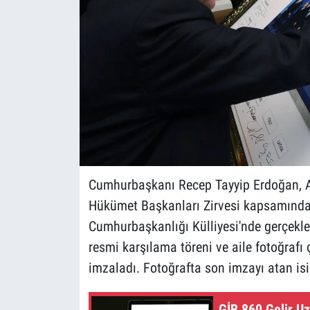
Cumhurbaşkanı Recep Tayyip Erdoğan, A
Hükümet Başkanları Zirvesi kapsamında ç
Cumhurbaşkanlığı Külliyesi'nde gerçekleş
resmi karşılama töreni ve aile fotoğrafı
imzaladı. Fotoğrafta son imzayı atan i
GİB 860 Gelir Uz