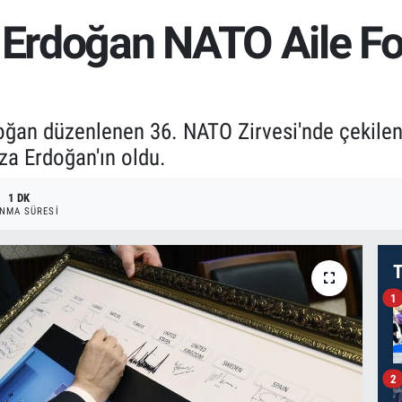
rdoğan NATO Aile Fot
an düzenlenen 36. NATO Zirvesi'nde çekilen a
za Erdoğan'ın oldu.
1 DK
NMA SÜRESI
T
1
2