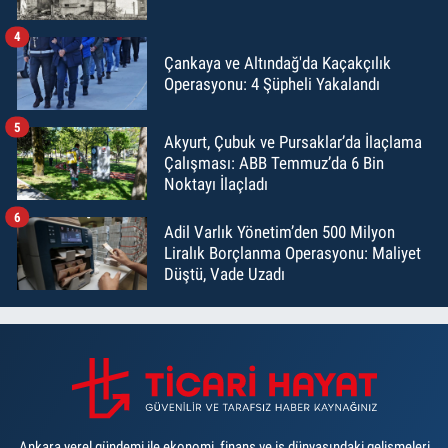
4
Çankaya ve Altındağ'da Kaçakçılık
Operasyonu: 4 Şüpheli Yakalandı
5
Akyurt, Çubuk ve Pursaklar’da İlaçlama
Çalışması: ABB Temmuz’da 6 Bin
Noktayı İlaçladı
6
Adil Varlık Yönetim’den 500 Milyon
Liralık Borçlanma Operasyonu: Maliyet
Düştü, Vade Uzadı
Ankara yerel gündemi ile ekonomi, finans ve iş dünyasındaki gelişmeleri