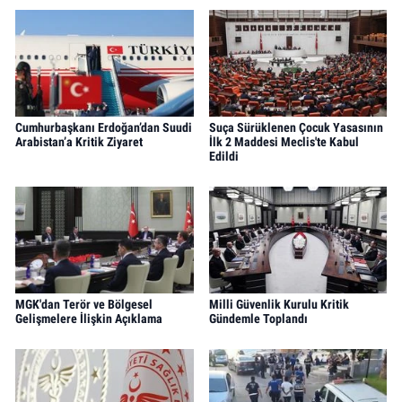
Cumhurbaşkanı Erdoğan’dan Suudi
Suça Sürüklenen Çocuk Yasasının
Arabistan’a Kritik Ziyaret
İlk 2 Maddesi Meclis'te Kabul
Edildi
MGK'dan Terör ve Bölgesel
Milli Güvenlik Kurulu Kritik
Gelişmelere İlişkin Açıklama
Gündemle Toplandı