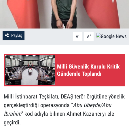
Paylaş
-
+
A
A
Milli Güvenlik Kurulu Kritik
Gündemle Toplandı
Milli İstihbarat Teşkilatı, DEAŞ terör örgütüne yönelik
gerçekleştirdiği operasyonda "
Abu Ubeyde/Abu
İbrahim
" kod adıyla bilinen Ahmet Kazancı'yı ele
geçirdi.