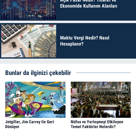
Ekonomide Kullanım Alanları
Maktu Vergi Nedir? Nasıl
Hesaplanır?
Bunlar da ilginizi çekebilir
Jetgiller, Jim Carrey ile Geri
Nüfus ve Yerleşmeyi Etkileyen
Dönüyor
Temel Faktörler Nelerdir?