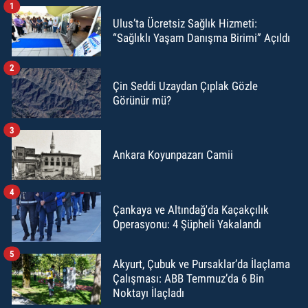
1
Ulus’ta Ücretsiz Sağlık Hizmeti:
“Sağlıklı Yaşam Danışma Birimi” Açıldı
2
Çin Seddi Uzaydan Çıplak Gözle
Görünür mü?
3
Ankara Koyunpazarı Camii
4
Çankaya ve Altındağ'da Kaçakçılık
Operasyonu: 4 Şüpheli Yakalandı
5
Akyurt, Çubuk ve Pursaklar’da İlaçlama
Çalışması: ABB Temmuz’da 6 Bin
Noktayı İlaçladı