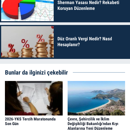
Sherman Yasası Nedir? Rekabeti
Koruyan Düzenleme
Düz Oranlı Vergi Nedir? Nasıl
Hesaplanır?
Bunlar da ilginizi çekebilir
2026-YKS Tercih Maratonunda
Çevre, Şehircilik ve İklim
Son Gün
Değişikliği Bakanlığı'ndan Kıyı
Alanlarına Yeni Düzenleme