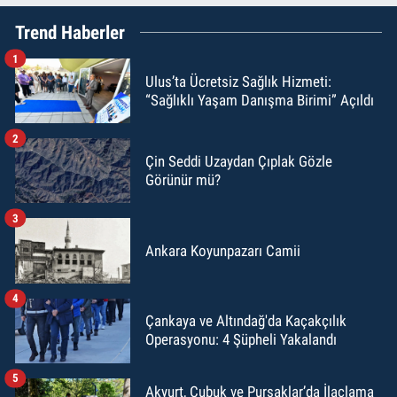
Trend Haberler
1
Ulus’ta Ücretsiz Sağlık Hizmeti:
“Sağlıklı Yaşam Danışma Birimi” Açıldı
2
Çin Seddi Uzaydan Çıplak Gözle
Görünür mü?
3
Ankara Koyunpazarı Camii
4
Çankaya ve Altındağ'da Kaçakçılık
Operasyonu: 4 Şüpheli Yakalandı
5
Akyurt, Çubuk ve Pursaklar’da İlaçlama