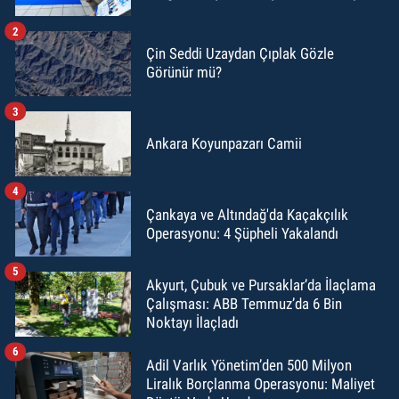
2
Çin Seddi Uzaydan Çıplak Gözle
Görünür mü?
3
Ankara Koyunpazarı Camii
4
Çankaya ve Altındağ'da Kaçakçılık
Operasyonu: 4 Şüpheli Yakalandı
5
Akyurt, Çubuk ve Pursaklar’da İlaçlama
Çalışması: ABB Temmuz’da 6 Bin
Noktayı İlaçladı
6
Adil Varlık Yönetim’den 500 Milyon
Liralık Borçlanma Operasyonu: Maliyet