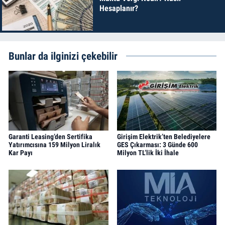
Hesaplanır?
Bunlar da ilginizi çekebilir
Garanti Leasing’den Sertifika
Girişim Elektrik’ten Belediyelere
Yatırımcısına 159 Milyon Liralık
GES Çıkarması: 3 Günde 600
Kar Payı
Milyon TL’lik İki İhale