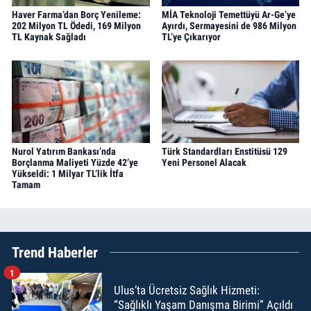
Haver Farma’dan Borç Yenileme:
MİA Teknoloji Temettüyü Ar-Ge’ye
202 Milyon TL Ödedi, 169 Milyon
Ayırdı, Sermayesini de 986 Milyon
TL Kaynak Sağladı
TL’ye Çıkarıyor
Nurol Yatırım Bankası’nda
Türk Standardları Enstitüsü 129
Borçlanma Maliyeti Yüzde 42’ye
Yeni Personel Alacak
Yükseldi: 1 Milyar TL’lik İtfa
Tamam
Trend Haberler
1
Ulus’ta Ücretsiz Sağlık Hizmeti:
“Sağlıklı Yaşam Danışma Birimi” Açıldı