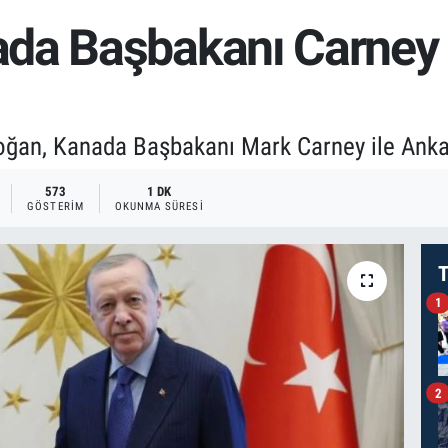
da Başbakanı Carney Kü
an, Kanada Başbakanı Mark Carney ile Ankara
573
1 DK
GÖSTERIM
OKUNMA SÜRESI
T
1
2