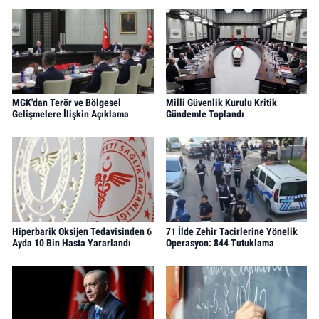
MGK'dan Terör ve Bölgesel
Milli Güvenlik Kurulu Kritik
Gelişmelere İlişkin Açıklama
Gündemle Toplandı
Hiperbarik Oksijen Tedavisinden 6
71 İlde Zehir Tacirlerine Yönelik
Ayda 10 Bin Hasta Yararlandı
Operasyon: 844 Tutuklama