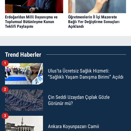
Erdoğan'dan Milli Dayanışma ve
Öğretmenlerin İl İçi Mazerete
Toplumsal Bütünleşme Kanun
Bağlı Yer Değiştirme Sonuçları
Teklifi Paylaşımı
Açıklandı
Trend Haberler
1
Ulus’ta Ücretsiz Sağlık Hizmeti:
“Sağlıklı Yaşam Danışma Birimi” Açıldı
2
Çin Seddi Uzaydan Çıplak Gözle
Görünür mü?
3
Ankara Koyunpazarı Camii