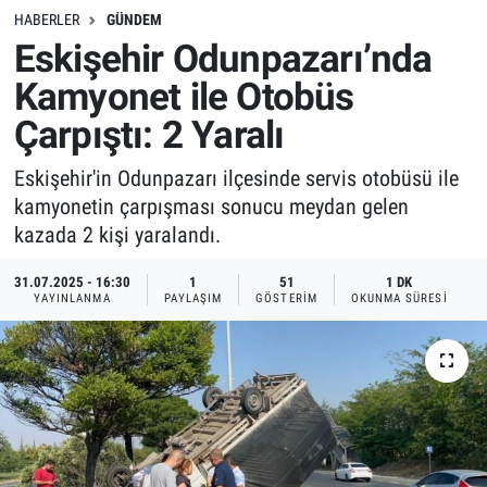
HABERLER
GÜNDEM
Eskişehir Odunpazarı’nda
Kamyonet ile Otobüs
Çarpıştı: 2 Yaralı
Eskişehir'in Odunpazarı ilçesinde servis otobüsü ile
kamyonetin çarpışması sonucu meydan gelen
kazada 2 kişi yaralandı.
31.07.2025 - 16:30
1
51
1 DK
YAYINLANMA
PAYLAŞIM
GÖSTERIM
OKUNMA SÜRESI