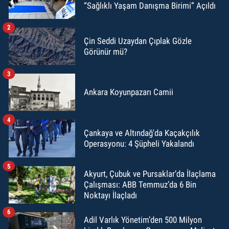
“Sağlıklı Yaşam Danışma Birimi” Açıldı
2
Çin Seddi Uzaydan Çıplak Gözle
Görünür mü?
3
Ankara Koyunpazarı Camii
4
Çankaya ve Altındağ'da Kaçakçılık
Operasyonu: 4 Şüpheli Yakalandı
5
Akyurt, Çubuk ve Pursaklar’da İlaçlama
Çalışması: ABB Temmuz’da 6 Bin
Noktayı İlaçladı
6
Adil Varlık Yönetim’den 500 Milyon