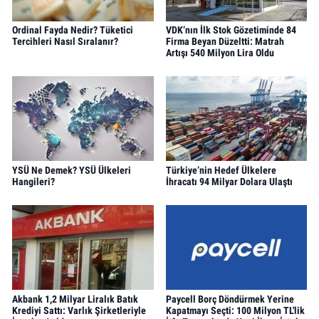
Ordinal Fayda Nedir? Tüketici
VDK’nın İlk Stok Gözetiminde 84
Tercihleri Nasıl Sıralanır?
Firma Beyan Düzeltti: Matrah
Artışı 540 Milyon Lira Oldu
YSÜ Ne Demek? YSÜ Ülkeleri
Türkiye’nin Hedef Ülkelere
Hangileri?
İhracatı 94 Milyar Dolara Ulaştı
Akbank 1,2 Milyar Liralık Batık
Paycell Borç Döndürmek Yerine
Krediyi Sattı: Varlık Şirketleriyle
Kapatmayı Seçti: 100 Milyon TL'lik