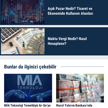
Açık Pazar Nedir? Ticaret ve
Ekonomide Kullanım Alanları
Maktu Vergi Nedir? Nasıl
Hesaplanır?
Bunlar da ilginizi çekebilir
MİA Teknoloji Temettüyü Ar-Ge’ye
Nurol Yatırım Bankası’nda