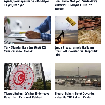
Ayırdı, Sermayesini de 986 Milyon
Borçlanma Maliyeti Yüzde 42’ye
TL’ye Çıkarıyor
Yükseldi: 1 Milyar TL’lik İtfa
Tamam
Türk Standardları Enstitüsü 129
Emtia Piyasalarında Haftanın
Yeni Personel Alacak
Özeti: ABD Verileri ve Jeopolitik
Etki
Ticaret Bakanlığı’ndan Endonezya
Ticaret Bakanı Bolat Duyurdu:
Pazarı İçin E-İhracat Rehberi
Habur’da TIR Rekoru Kırıldı