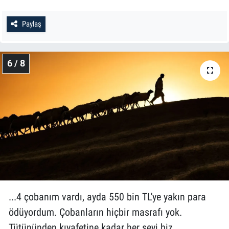
Paylaş
6 / 8
...4 çobanım vardı, ayda 550 bin TL'ye yakın para
ödüyordum. Çobanların hiçbir masrafı yok.
Tütününden kıyafetine kadar her şeyi biz