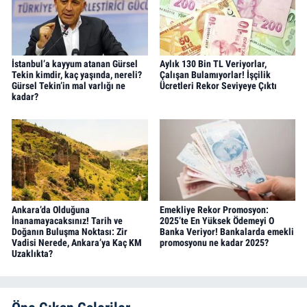
İstanbul’a kayyum atanan Gürsel
Aylık 130 Bin TL Veriyorlar,
Tekin kimdir, kaç yaşında, nereli?
Çalışan Bulamıyorlar! İşçilik
Gürsel Tekin’in mal varlığı ne
Ücretleri Rekor Seviyeye Çıktı
kadar?
Ankara’da Olduğuna
Emekliye Rekor Promosyon:
İnanamayacaksınız! Tarih ve
2025’te En Yüksek Ödemeyi O
Doğanın Buluşma Noktası: Zir
Banka Veriyor! Bankalarda emekli
Vadisi Nerede, Ankara’ya Kaç KM
promosyonu ne kadar 2025?
Uzaklıkta?