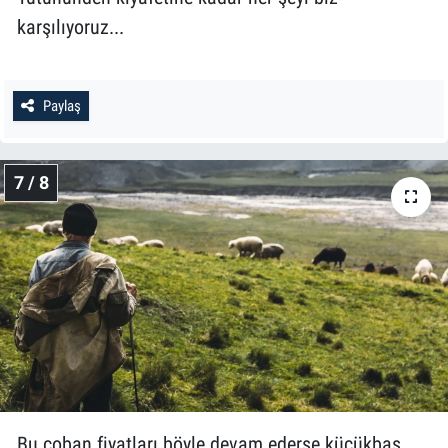
karşılıyoruz...
Paylaş
7 / 8
Bu çoban fiyatları böyle devam ederse küçükbaş