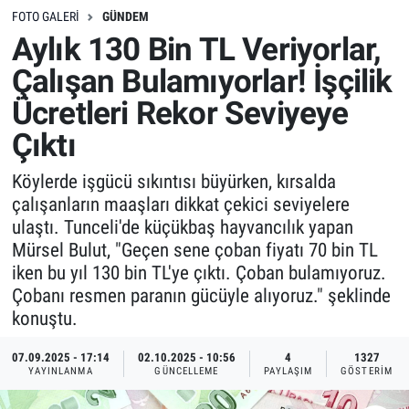
FOTO GALERI
GÜNDEM
Aylık 130 Bin TL Veriyorlar,
Çalışan Bulamıyorlar! İşçilik
Ücretleri Rekor Seviyeye
Çıktı
Köylerde işgücü sıkıntısı büyürken, kırsalda
çalışanların maaşları dikkat çekici seviyelere
ulaştı. Tunceli'de küçükbaş hayvancılık yapan
Mürsel Bulut, "Geçen sene çoban fiyatı 70 bin TL
iken bu yıl 130 bin TL'ye çıktı. Çoban bulamıyoruz.
Çobanı resmen paranın gücüyle alıyoruz." şeklinde
konuştu.
07.09.2025 - 17:14
02.10.2025 - 10:56
4
1327
YAYINLANMA
GÜNCELLEME
PAYLAŞIM
GÖSTERIM