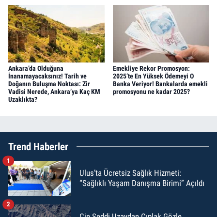
Ankara’da Olduğuna
Emekliye Rekor Promosyon:
İnanamayacaksınız! Tarih ve
2025’te En Yüksek Ödemeyi O
Doğanın Buluşma Noktası: Zir
Banka Veriyor! Bankalarda emekli
Vadisi Nerede, Ankara’ya Kaç KM
promosyonu ne kadar 2025?
Uzaklıkta?
Trend Haberler
1
Ulus’ta Ücretsiz Sağlık Hizmeti:
“Sağlıklı Yaşam Danışma Birimi” Açıldı
2
Çin Seddi Uzaydan Çıplak Gözle