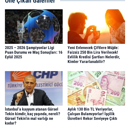
Öne Çıkan Galeriler
2025 – 2026 Şampiyonlar Ligi
Yeni Evlenecek Çiftlere Müjde:
Puan Durumu ve Maç Sonuçları: 16
Faizsiz 250 Bin Lira Verilecek!
Eylül 2025
Evlilik Kredisi Şartları Nelerdir,
Kimler Yararlanabilir?
İstanbul’a kayyum atanan Gürsel
Aylık 130 Bin TL Veriyorlar,
Tekin kimdir, kaç yaşında, nereli?
Çalışan Bulamıyorlar! İşçilik
Gürsel Tekin’in mal varlığı ne
Ücretleri Rekor Seviyeye Çıktı
kadar?