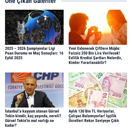
Öne Çıkan Galeriler
2025 – 2026 Şampiyonlar Ligi
Yeni Evlenecek Çiftlere Müjde:
Puan Durumu ve Maç Sonuçları: 16
Faizsiz 250 Bin Lira Verilecek!
Eylül 2025
Evlilik Kredisi Şartları Nelerdir,
Kimler Yararlanabilir?
İstanbul’a kayyum atanan Gürsel
Aylık 130 Bin TL Veriyorlar,
Tekin kimdir, kaç yaşında, nereli?
Çalışan Bulamıyorlar! İşçilik
Gürsel Tekin’in mal varlığı ne
Ücretleri Rekor Seviyeye Çıktı
kadar?