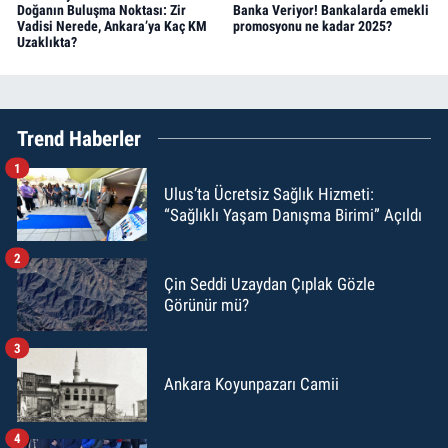
Doğanın Buluşma Noktası: Zir
Banka Veriyor! Bankalarda emekli
Vadisi Nerede, Ankara’ya Kaç KM
promosyonu ne kadar 2025?
Uzaklıkta?
Trend Haberler
1
Ulus’ta Ücretsiz Sağlık Hizmeti:
“Sağlıklı Yaşam Danışma Birimi” Açıldı
2
Çin Seddi Uzaydan Çıplak Gözle
Görünür mü?
3
Ankara Koyunpazarı Camii
4