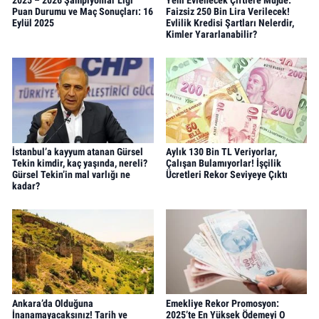
Puan Durumu ve Maç Sonuçları: 16
Faizsiz 250 Bin Lira Verilecek!
Eylül 2025
Evlilik Kredisi Şartları Nelerdir,
Kimler Yararlanabilir?
İstanbul’a kayyum atanan Gürsel
Aylık 130 Bin TL Veriyorlar,
Tekin kimdir, kaç yaşında, nereli?
Çalışan Bulamıyorlar! İşçilik
Gürsel Tekin’in mal varlığı ne
Ücretleri Rekor Seviyeye Çıktı
kadar?
Ankara’da Olduğuna
Emekliye Rekor Promosyon:
İnanamayacaksınız! Tarih ve
2025’te En Yüksek Ödemeyi O