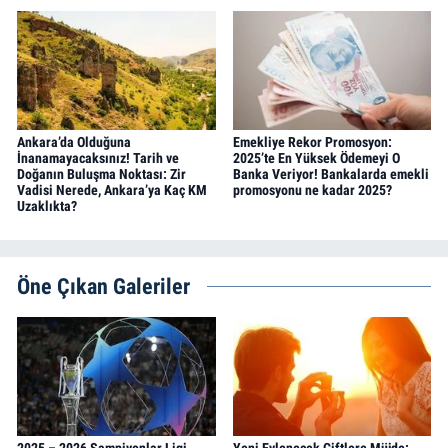
Ankara’da Olduğuna
Emekliye Rekor Promosyon:
İnanamayacaksınız! Tarih ve
2025’te En Yüksek Ödemeyi O
Doğanın Buluşma Noktası: Zir
Banka Veriyor! Bankalarda emekli
Vadisi Nerede, Ankara’ya Kaç KM
promosyonu ne kadar 2025?
Uzaklıkta?
Öne Çıkan Galeriler
2025 – 2026 Şampiyonlar Ligi
Yeni Evlenecek Çiftlere Müjde: