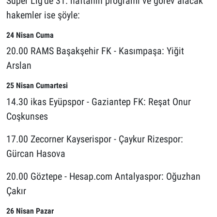
Süper Lig’de 31. haftanın programı ve görev alacak
hakemler ise şöyle:
24 Nisan Cuma
20.00 RAMS Başakşehir FK - Kasımpaşa: Yiğit
Arslan
25 Nisan Cumartesi
14.30 ikas Eyüpspor - Gaziantep FK: Reşat Onur
Coşkunses
17.00 Zecorner Kayserispor - Çaykur Rizespor:
Gürcan Hasova
20.00 Göztepe - Hesap.com Antalyaspor: Oğuzhan
Çakır
26 Nisan Pazar