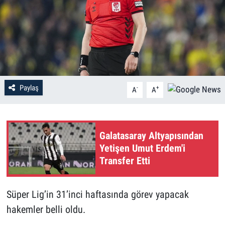
Paylaş
-
+
A
A
Galatasaray Altyapısından
Yetişen Umut Erdem'i
Transfer Etti
Süper Lig’in 31’inci haftasında görev yapacak
hakemler belli oldu.