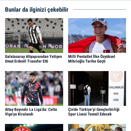
Bunlar da ilginizi çekebilir
Galatasaray Altyapısından Yetişen
Milli Pentatlet İlke Özyüksel
Umut Erdem'i Transfer Etti
Mihrioğlu Tarihe Geçti
Altay Bayındır La Liga’da: Celta
Çin’de Türkiye’yi Gençlerbirliği
Vigo’ya Kiralandı
Spor Lisesi Temsil Edecek