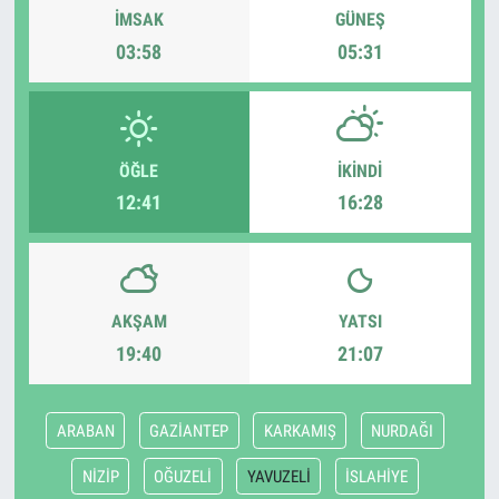
İMSAK
GÜNEŞ
03:58
05:31
ÖĞLE
İKINDI
12:41
16:28
AKŞAM
YATSI
19:40
21:07
ARABAN
GAZİANTEP
KARKAMIŞ
NURDAĞI
NİZİP
OĞUZELİ
YAVUZELİ
İSLAHİYE