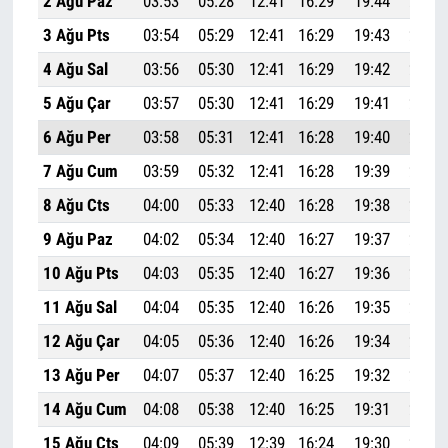
2 Ağu Paz
03:53
05:28
12:41
16:29
19:44
21:13
3 Ağu Pts
03:54
05:29
12:41
16:29
19:43
21:11
4 Ağu Sal
03:56
05:30
12:41
16:29
19:42
21:10
5 Ağu Çar
03:57
05:30
12:41
16:29
19:41
21:08
6 Ağu Per
03:58
05:31
12:41
16:28
19:40
21:07
7 Ağu Cum
03:59
05:32
12:41
16:28
19:39
21:06
8 Ağu Cts
04:00
05:33
12:40
16:28
19:38
21:04
9 Ağu Paz
04:02
05:34
12:40
16:27
19:37
21:03
10 Ağu Pts
04:03
05:35
12:40
16:27
19:36
21:01
11 Ağu Sal
04:04
05:35
12:40
16:26
19:35
21:00
12 Ağu Çar
04:05
05:36
12:40
16:26
19:34
20:58
13 Ağu Per
04:07
05:37
12:40
16:25
19:32
20:57
14 Ağu Cum
04:08
05:38
12:40
16:25
19:31
20:55
15 Ağu Cts
04:09
05:39
12:39
16:24
19:30
20:54