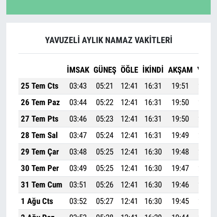
YAVUZELİ AYLIK NAMAZ VAKITLERI
İMSAK
GÜNEŞ
ÖĞLE
İKINDI
AKŞAM
YATSI
25 Tem Cts
03:43
05:21
12:41
16:31
19:51
21:23
26 Tem Paz
03:44
05:22
12:41
16:31
19:50
21:21
27 Tem Pts
03:46
05:23
12:41
16:31
19:50
21:20
28 Tem Sal
03:47
05:24
12:41
16:31
19:49
21:19
29 Tem Çar
03:48
05:25
12:41
16:30
19:48
21:18
30 Tem Per
03:49
05:25
12:41
16:30
19:47
21:16
31 Tem Cum
03:51
05:26
12:41
16:30
19:46
21:15
1 Ağu Cts
03:52
05:27
12:41
16:30
19:45
21:14