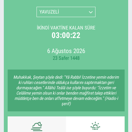
YAVUZELİ
İKINDI VAKTINE KALAN SÜRE
03:00:22
6 Ağustos 2026
23 Safer 1448
Muhakkak, Şeytan şöyle dedi: "Yâ Rabbi! İzzetine yemin ederim
ki ruhları cesetlerinde oldukça kullarını saptırmaktan geri
durmayacağım." Allâhü Teâlâ ise şöyle buyurdu: "İzzetim ve
Celâlime yemin olsun ki onlar benden mağfiret talep ettikleri
müddetçe ben de onları affetmeye devam edeceğim." (Hadis-i
şerif)