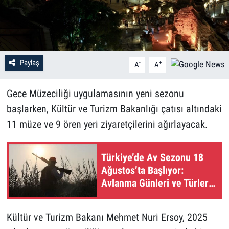
Paylaş
-
+
A
A
Gece Müzeciliği uygulamasının yeni sezonu
başlarken, Kültür ve Turizm Bakanlığı çatısı altındaki
11 müze ve 9 ören yeri ziyaretçilerini ağırlayacak.
Türkiye’de Av Sezonu 18
Ağustos’ta Başlıyor:
Avlanma Günleri ve Türler
Belli Oldu
Kültür ve Turizm Bakanı Mehmet Nuri Ersoy, 2025