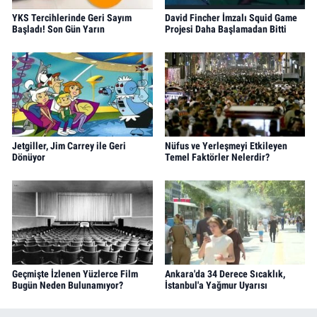
YKS Tercihlerinde Geri Sayım
David Fincher İmzalı Squid Game
Başladı! Son Gün Yarın
Projesi Daha Başlamadan Bitti
Jetgiller, Jim Carrey ile Geri
Nüfus ve Yerleşmeyi Etkileyen
Dönüyor
Temel Faktörler Nelerdir?
Geçmişte İzlenen Yüzlerce Film
Ankara'da 34 Derece Sıcaklık,
Bugün Neden Bulunamıyor?
İstanbul'a Yağmur Uyarısı