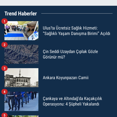
Trend Haberler
1
Ulus’ta Ücretsiz Sağlık Hizmeti:
“Sağlıklı Yaşam Danışma Birimi” Açıldı
2
Çin Seddi Uzaydan Çıplak Gözle
Görünür mü?
3
Ankara Koyunpazarı Camii
4
Çankaya ve Altındağ'da Kaçakçılık
Operasyonu: 4 Şüpheli Yakalandı
5