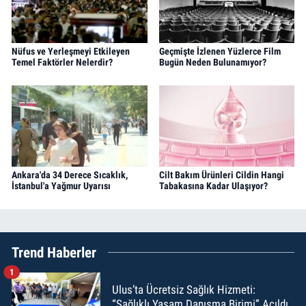
Nüfus ve Yerleşmeyi Etkileyen
Geçmişte İzlenen Yüzlerce Film
Temel Faktörler Nelerdir?
Bugün Neden Bulunamıyor?
Ankara'da 34 Derece Sıcaklık,
Cilt Bakım Ürünleri Cildin Hangi
İstanbul'a Yağmur Uyarısı
Tabakasına Kadar Ulaşıyor?
Trend Haberler
1
Ulus’ta Ücretsiz Sağlık Hizmeti:
“Sağlıklı Yaşam Danışma Birimi” Açıldı