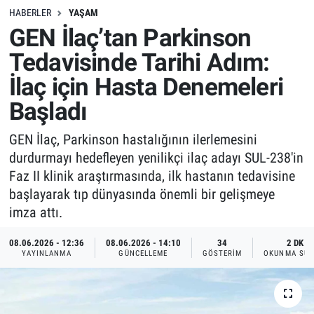
HABERLER
YAŞAM
GEN İlaç’tan Parkinson
Tedavisinde Tarihi Adım:
İlaç için Hasta Denemeleri
Başladı
GEN İlaç, Parkinson hastalığının ilerlemesini
durdurmayı hedefleyen yenilikçi ilaç adayı SUL-238'in
Faz II klinik araştırmasında, ilk hastanın tedavisine
başlayarak tıp dünyasında önemli bir gelişmeye
imza attı.
08.06.2026 - 12:36
08.06.2026 - 14:10
34
2 DK
YAYINLANMA
GÜNCELLEME
GÖSTERIM
OKUNMA SÜR