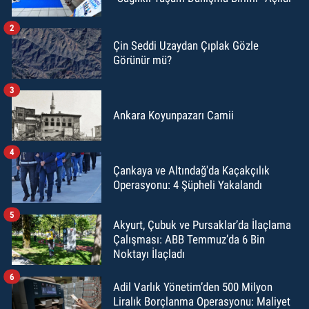
2
Çin Seddi Uzaydan Çıplak Gözle
Görünür mü?
3
Ankara Koyunpazarı Camii
4
Çankaya ve Altındağ'da Kaçakçılık
Operasyonu: 4 Şüpheli Yakalandı
5
Akyurt, Çubuk ve Pursaklar’da İlaçlama
Çalışması: ABB Temmuz’da 6 Bin
Noktayı İlaçladı
6
Adil Varlık Yönetim’den 500 Milyon
Liralık Borçlanma Operasyonu: Maliyet