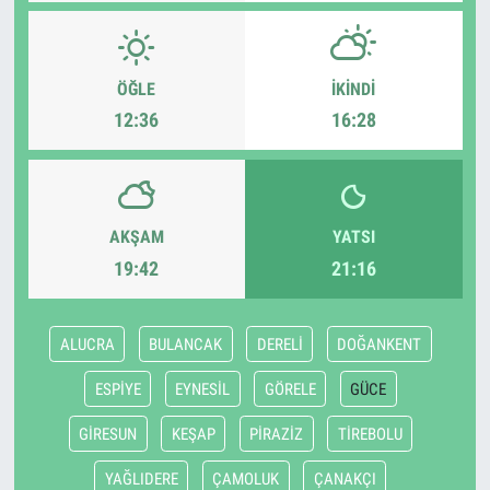
ÖĞLE
İKINDI
12:36
16:28
AKŞAM
YATSI
19:42
21:16
ALUCRA
BULANCAK
DERELİ
DOĞANKENT
ESPİYE
EYNESİL
GÖRELE
GÜCE
GİRESUN
KEŞAP
PİRAZİZ
TİREBOLU
YAĞLIDERE
ÇAMOLUK
ÇANAKÇI