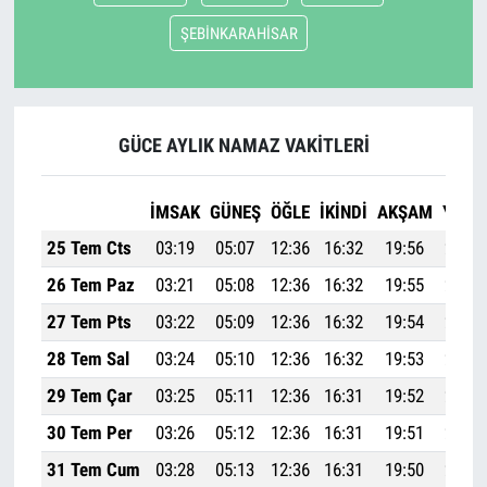
ŞEBİNKARAHİSAR
GÜCE AYLIK NAMAZ VAKITLERI
İMSAK
GÜNEŞ
ÖĞLE
İKINDI
AKŞAM
YATSI
25 Tem Cts
03:19
05:07
12:36
16:32
19:56
21:36
26 Tem Paz
03:21
05:08
12:36
16:32
19:55
21:34
27 Tem Pts
03:22
05:09
12:36
16:32
19:54
21:33
28 Tem Sal
03:24
05:10
12:36
16:32
19:53
21:32
29 Tem Çar
03:25
05:11
12:36
16:31
19:52
21:30
30 Tem Per
03:26
05:12
12:36
16:31
19:51
21:29
31 Tem Cum
03:28
05:13
12:36
16:31
19:50
21:27