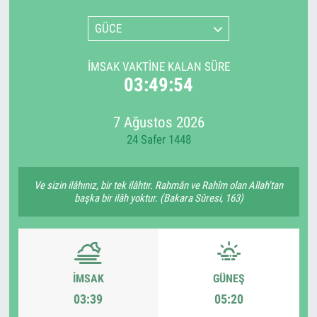
GÜCE
İMSAK VAKTINE KALAN SÜRE
03:49:54
7 Ağustos 2026
24 Safer 1448
Ve sizin ilâhınız, bir tek ilâhtır. Rahmân ve Rahîm olan Allah'tan
başka bir ilâh yoktur. (Bakara Sûresi, 163)
İMSAK
GÜNEŞ
03:39
05:20