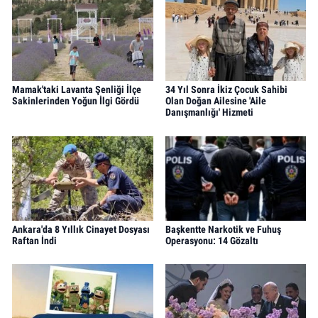
Mamak'taki Lavanta Şenliği İlçe
34 Yıl Sonra İkiz Çocuk Sahibi
Sakinlerinden Yoğun İlgi Gördü
Olan Doğan Ailesine 'Aile
Danışmanlığı' Hizmeti
Ankara'da 8 Yıllık Cinayet Dosyası
Başkentte Narkotik ve Fuhuş
Raftan İndi
Operasyonu: 14 Gözaltı