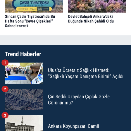
Sincan Çadır Tiyatrosu'nda Bu
Devlet Bahçeli Ankara'daki
Hafta Sonu "Çevre Çiçekleri"
Düğünde Nikah Şahidi Oldu
Sahnelenecek
Trend Haberler
1
Ulus’ta Ücretsiz Sağlık Hizmeti:
“Sağlıklı Yaşam Danışma Birimi” Açıldı
2
Çin Seddi Uzaydan Çıplak Gözle
Görünür mü?
3
Ankara Koyunpazarı Camii