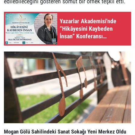
edilebileceğini gösteren somut bir örnek teşkil etti.
Yazarlar Akademisi'nde
“Hikâyesini Kaybeden
İnsan” Konferansı
Düzenleniyor
Mogan Gölü Sahilindeki Sanat Sokağı Yeni Merkez Oldu