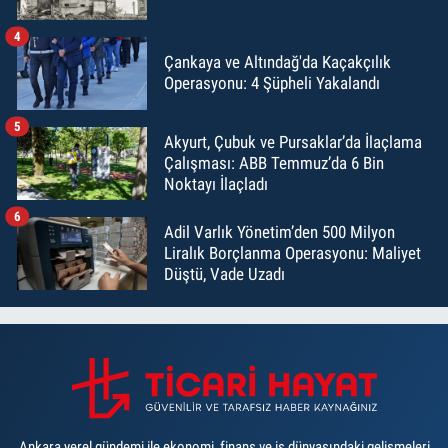
4
Çankaya ve Altındağ'da Kaçakçılık
Operasyonu: 4 Şüpheli Yakalandı
5
Akyurt, Çubuk ve Pursaklar’da İlaçlama
Çalışması: ABB Temmuz’da 6 Bin
Noktayı İlaçladı
6
Adil Varlık Yönetim’den 500 Milyon
Liralık Borçlanma Operasyonu: Maliyet
Düştü, Vade Uzadı
Ankara yerel gündemi ile ekonomi, finans ve iş dünyasındaki gelişmeleri