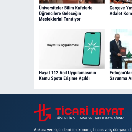
Üniversiteler Bilim Kafelerle
Çerçeve Ya
Öğrencilere Geleceğin
Adalet Kom
Mesleklerini Tanıtıyor
Hayat 112 Acil Uygulamasının
Erdoğan'da
Kamu Spotu Erişime Açıldı
Savunma An
Ankara yerel gündemi ile ekonomi, finans ve iş dünyasınd