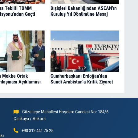
sa Teklifi TBMM
Dışişleri Bakanlığından ASEAN'ın
isyonu'ndan Geçti
Kuruluş Yıl Dönümüne Mesaj
n Mekke Ortak
Cumhurbaşkanı Erdoğan’dan
laşması Açıklaması
Suudi Arabistan’a Kritik Ziyaret
Güzeltepe Mahallesi Hoşdere Caddesi No: 184/6
Çankaya / Ankara
+90 312 441 75 25
aki