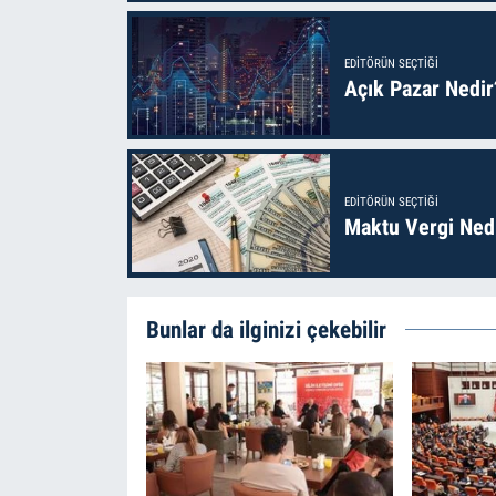
EDITÖRÜN SEÇTIĞI
Açık Pazar Nedir
EDITÖRÜN SEÇTIĞI
Maktu Vergi Nedi
Bunlar da ilginizi çekebilir