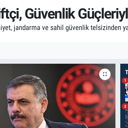
iftçi, Güvenlik Güçleri
iyet, jandarma ve sahil güvenlik telsizinden 
T
1
2