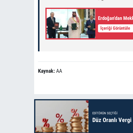
Erdoğan'dan Mek
İçeriği Görüntüle
Kaynak:
AA
EDITÖRÜN SEÇTIĞI
Düz Oranlı Vergi