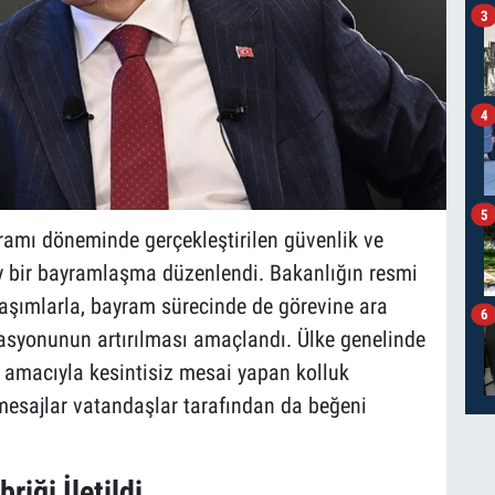
3
4
5
yramı döneminde gerçekleştirilen güvenlik ve
ey bir bayramlaşma düzenlendi. Bakanlığın resmi
laşımlarla, bayram sürecinde de görevine ara
6
syonunun artırılması amaçlandı. Ülke genelinde
amacıyla kesintisiz mesai yapan kolluk
 mesajlar vatandaşlar tarafından da beğeni
iği İletildi