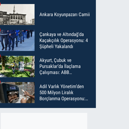
Ankara Koyunpazarı Camii
Çankaya ve Altındağ'da
Kaçakçılık Operasyonu: 4
Şüpheli Yakalandı
Akyurt, Çubuk ve
Pursaklar’da İlaçlama
Çalışması: ABB
Temmuz’da 6 Bin Noktayı
İlaçladı
Adil Varlık Yönetim’den
500 Milyon Liralık
Borçlanma Operasyonu:
Maliyet Düştü, Vade Uzadı