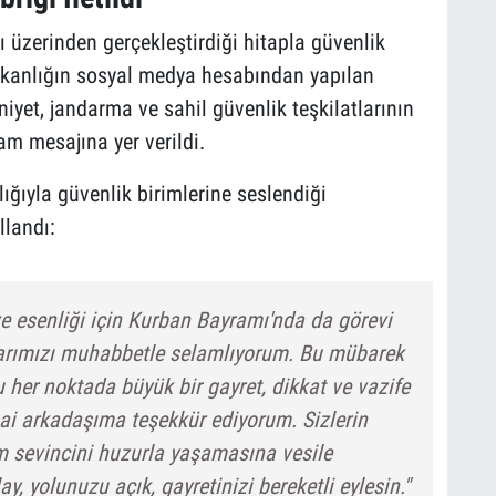
tı üzerinden gerçekleştirdiği hitapla güvenlik
Bakanlığın sosyal medya hesabından yapılan
iyet, jandarma ve sahil güvenlik teşkilatlarının
am mesajına yer verildi.
lığıyla güvenlik birimlerine seslendiği
llandı:
ve esenliği için Kurban Bayramı'nda da görevi
larımızı muhabbetle selamlıyorum. Bu mübarek
 her noktada büyük bir gayret, dikkat ve vazife
ai arkadaşıma teşekkür ediyorum. Sizlerin
m sevincini huzurla yaşamasına vesile
y, yolunuzu açık, gayretinizi bereketli eylesin."