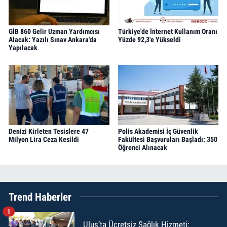
GİB 860 Gelir Uzman Yardımcısı
Türkiye'de İnternet Kullanım Oranı
Alacak: Yazılı Sınav Ankara'da
Yüzde 92,3'e Yükseldi
Yapılacak
Denizi Kirleten Tesislere 47
Polis Akademisi İç Güvenlik
Milyon Lira Ceza Kesildi
Fakültesi Başvuruları Başladı: 350
Öğrenci Alınacak
Trend Haberler
1
Ulus’ta Ücretsiz Sağlık Hizmeti: