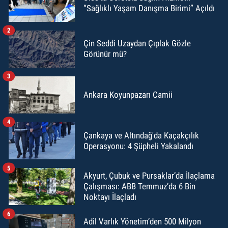
“Sağlıklı Yaşam Danışma Birimi” Açıldı
2
Çin Seddi Uzaydan Çıplak Gözle
Görünür mü?
3
Ankara Koyunpazarı Camii
4
Çankaya ve Altındağ'da Kaçakçılık
Operasyonu: 4 Şüpheli Yakalandı
5
Akyurt, Çubuk ve Pursaklar’da İlaçlama
Çalışması: ABB Temmuz’da 6 Bin
Noktayı İlaçladı
6
Adil Varlık Yönetim’den 500 Milyon