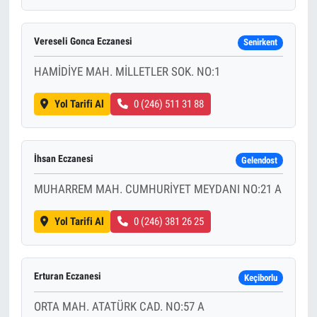
Vereseli Gonca Eczanesi
Senirkent
HAMİDİYE MAH. MİLLETLER SOK. NO:1
Yol Tarifi Al
0 (246) 511 31 88
İhsan Eczanesi
Gelendost
MUHARREM MAH. CUMHURİYET MEYDANI NO:21 A
Yol Tarifi Al
0 (246) 381 26 25
Erturan Eczanesi
Keçiborlu
ORTA MAH. ATATÜRK CAD. NO:57 A