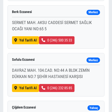
Berk Eczanesi
Merkez
SERMET MAH. AKSU CADDESİ SERMET SAĞLIK
OCAĞI YANI NO:65 5
Yol Tarifi Al
0 (246) 500 35 33
Sofulu Eczanesi
Merkez
DAVRAZ MAH. 104.CAD. NO:44 A BLOK ZEMİN
DÜKKAN NO:7 ŞEHİR HASTANESİ KARŞISI
Yol Tarifi Al
0 (246) 232 85 85
Çiğdem Eczanesi
Yalvaç