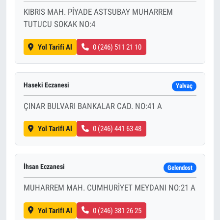
KIBRIS MAH. PİYADE ASTSUBAY MUHARREM
TUTUCU SOKAK NO:4
Yol Tarifi Al
0 (246) 511 21 10
Haseki Eczanesi
Yalvaç
ÇINAR BULVARI BANKALAR CAD. NO:41 A
Yol Tarifi Al
0 (246) 441 63 48
İhsan Eczanesi
Gelendost
MUHARREM MAH. CUMHURİYET MEYDANI NO:21 A
Yol Tarifi Al
0 (246) 381 26 25