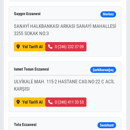
Saygın Eczanesi
Merkez
SANAYİ HALKBANKASI ARKASI SANAYİ MAHALLESİ
3255 SOKAK NO:3
Yol Tarifi Al
0 (246) 232 37 09
Ismet Tosun Eczanesi
Şarkikaraağaç
ULVİKALE MAH. 115-2 HASTANE CAD.NO:22 C ACİL
KARŞISI
Yol Tarifi Al
0 (246) 411 33 53
Tola Eczanesi
Senirkent