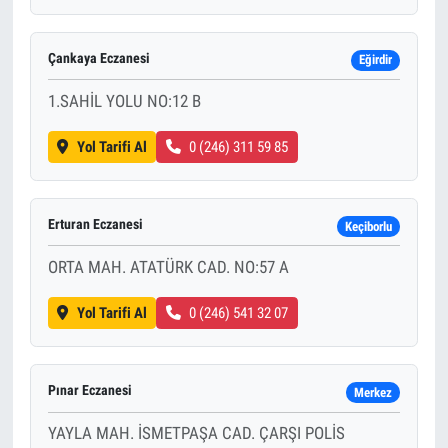
Çankaya Eczanesi
Eğirdir
1.SAHİL YOLU NO:12 B
Yol Tarifi Al
0 (246) 311 59 85
Erturan Eczanesi
Keçiborlu
ORTA MAH. ATATÜRK CAD. NO:57 A
Yol Tarifi Al
0 (246) 541 32 07
Pınar Eczanesi
Merkez
YAYLA MAH. İSMETPAŞA CAD. ÇARŞI POLİS