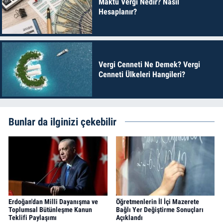
Maktu Vergi Nedir? Nasıl
Hesaplanır?
Vergi Cenneti Ne Demek? Vergi
Cenneti Ülkeleri Hangileri?
Bunlar da ilginizi çekebilir
Erdoğan'dan Milli Dayanışma ve
Öğretmenlerin İl İçi Mazerete
Toplumsal Bütünleşme Kanun
Bağlı Yer Değiştirme Sonuçları
Teklifi Paylaşımı
Açıklandı