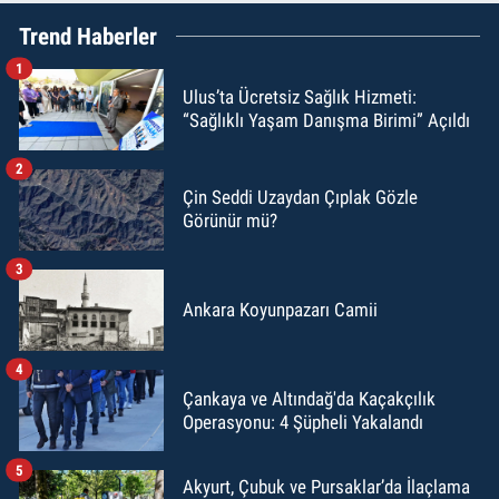
Trend Haberler
1
Ulus’ta Ücretsiz Sağlık Hizmeti:
“Sağlıklı Yaşam Danışma Birimi” Açıldı
2
Çin Seddi Uzaydan Çıplak Gözle
Görünür mü?
3
Ankara Koyunpazarı Camii
4
Çankaya ve Altındağ'da Kaçakçılık
Operasyonu: 4 Şüpheli Yakalandı
5
Akyurt, Çubuk ve Pursaklar’da İlaçlama