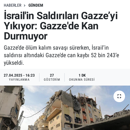
HABERLER
GÜNDEM
İsrail'in Saldırıları Gazze’yi
Yıkıyor: Gazze'de Kan
Durmuyor
Gazze’de ölüm kalım savaşı sürerken, İsrail’in
saldırısı altındaki Gazze'de can kaybı 52 bin 243’e
yükseldi.
27.04.2025 - 16:23
27
1 DK
YAYINLANMA
GÖSTERIM
OKUNMA SÜRESI